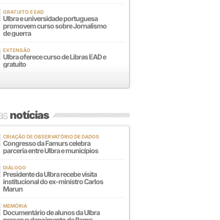
GRATUITO E EAD
Ulbra e universidade portuguesa
promovem curso sobre Jornalismo
de guerra
EXTENSÃO
Ulbra oferece curso de Libras EAD e
gratuito
mas
notícias
CRIAÇÃO DE OBSERVATÓRIO DE DADOS
Congresso da Famurs celebra
parceria entre Ulbra e municípios
DIÁLOGO
Presidente da Ulbra recebe visita
institucional do ex-ministro Carlos
Marun
MEMÓRIA
Documentário de alunos da Ulbra
preserva depoimento de Bagre