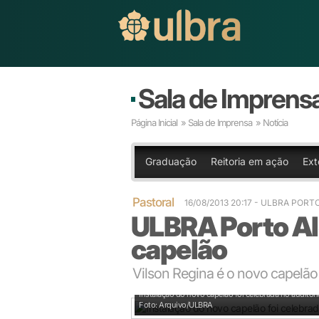
Sala de Imprens
Página Inicial
»
Sala de Imprensa
» Notícia
Graduação
Reitoria em ação
Ext
Pastoral
16/08/2013 20:17
- ULBRA PORT
ULBRA Porto Al
capelão
Vilson Regina é o novo capelã
Instalação do novo capelão foi celebrada no auditóri
Foto: Arquivo/ULBRA