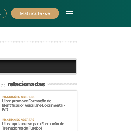
Matricule-se
o
ias
relacionadas
INSCRIÇÕES ABERTAS
Ulbra promove Formação de
Identificador Veicular e Documental -
IVD
INSCRIÇÕES ABERTAS
Ulbra apoia curso para Formação de
Treinadores de Futebol