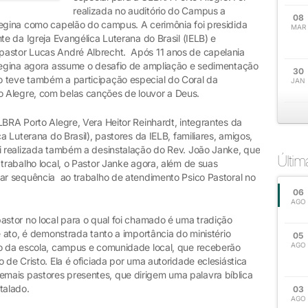
realizada no auditório do Campus a
08
Regina como capelão do campus. A cerimônia foi presidida
MAR
te da Igreja Evangélica Luterana do Brasil (IELB) e
pastor Lucas André Albrecht. Após 11 anos de capelania
 Regina agora assume o desafio de ampliação e sedimentação
30
 teve também a participação especial do Coral da
JAN
 Alegre, com belas canções de louvor a Deus.
LBRA Porto Alegre, Vera Heitor Reinhardt, integrantes da
a Luterana do Brasil), pastores da IELB, familiares, amigos,
oi realizada também a desinstalação do Rev. João Janke, que
Últi
 trabalho local, o Pastor Janke agora, além de suas
dar sequência ao trabalho de atendimento Psico Pastoral no
06
AGO
astor no local para o qual foi chamado é uma tradição
e ato, é demonstrada tanto a importância do ministério
05
AGO
mo da escola, campus e comunidade local, que receberão
 de Cristo. Ela é oficiada por uma autoridade eclesiástica
mais pastores presentes, que dirigem uma palavra bíblica
talado.
03
AGO