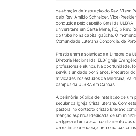
celebração de instalação do Rev. Vilson 
pelo Rev. Arnildo Schneider, Vice-Presiden
conduzida pelo capelão Geral da ULBRA, 
universitária em Santa Maria, RS, o Rev.
do trabalho na capital gaúcha. O momento
Comunidade Luterana Concórdia, de Porto
Prestigiaram a solenidade a Diretora da U
Diretoria Nacional da IELB(Igreja Evangélic
professores e alunos. Na oportunidade, f
serviu a unidade por 3 anos. Precursor do
atividades nos estudos de Medicina, vai 
campus da ULBRA em Canoas.
A cerimônia pública de instalação de um p
secular da Igreja Cristã luterana. Com est
pastoral no contexto cristão luterano co
atenção espiritual dedicada de um ministro
da Igreja e tem o acompanhamento dos de
de estímulo e encorajamento ao pastor ins