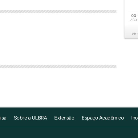
03
AGO
ver
isa
Sobre a ULBRA
Extensão
Espaço Acadêmico
In