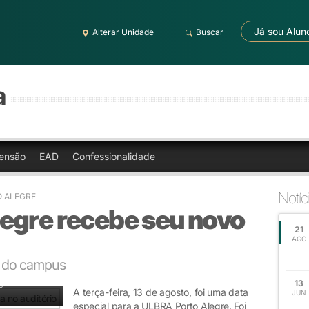
Já sou Alun
Alterar Unidade
Buscar
a
ensão
EAD
Confessionalidade
Notíc
O ALEGRE
egre recebe seu novo
21
AGO
o do campus
13
o
A terça-feira, 13 de agosto, foi uma data
JUN
especial para a ULBRA Porto Alegre. Foi