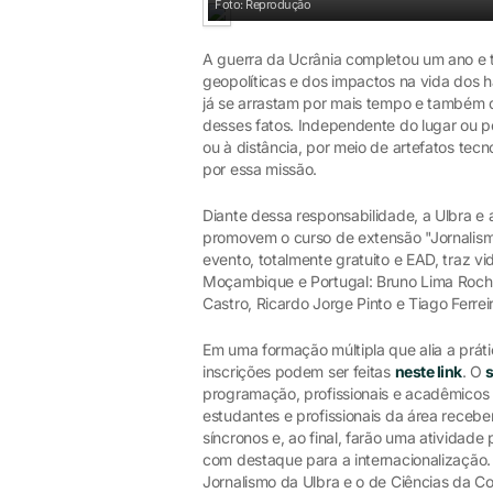
Foto: Reprodução
A guerra da Ucrânia completou um ano e
geopolíticas e dos impactos na vida dos ha
já se arrastam por mais tempo e também
desses fatos. Independente do lugar ou pe
ou à distância, por meio de artefatos tecn
por essa missão.
Diante dessa responsabilidade, a Ulbra e
promovem o curso de extensão "Jornalism
evento, totalmente gratuito e EAD, traz vi
Moçambique e Portugal: Bruno Lima Roch
Castro, Ricardo Jorge Pinto e Tiago Ferrei
Em uma formação múltipla que alia a práti
inscrições podem ser feitas
neste link
. O
s
programação, profissionais e acadêmico
estudantes e profissionais da área recebe
síncronos e, ao final, farão uma atividad
com destaque para a internacionalização.
Jornalismo da Ulbra e o de Ciências da C