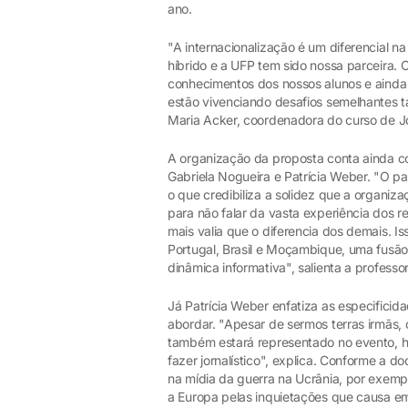
ano.
"A internacionalização é um diferencial 
híbrido e a UFP tem sido nossa parceira.
conhecimentos dos nossos alunos e ainda
estão vivenciando desafios semelhantes 
Maria Acker, coordenadora do curso de J
A organização da proposta conta ainda 
Gabriela Nogueira e Patrícia Weber. "O pa
o que credibiliza a solidez que a organiz
para não falar da vasta experiência dos 
mais valia que o diferencia dos demais. Is
Portugal, Brasil e Moçambique, uma fusão
dinâmica informativa", salienta a professo
Já Patrícia Weber enfatiza as especificid
abordar. "Apesar de sermos terras irmã
também estará representado no evento, h
fazer jornalístico", explica. Conforme a
na mídia da guerra na Ucrânia, por exem
a Europa pelas inquietações que causa em