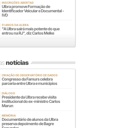
INSCRIÇÕES ABERTAS
Ulbra promove Formação de
Identificador Veicular e Documental -
IVD
51 ANOS DA ULBRA
"A Ulbra sairá mais potente do que
entrou na RJ", diz Carlos Melke
mas
notícias
CRIAÇÃO DE OBSERVATÓRIO DE DADOS
Congresso da Famurs celebra
parceria entre Ulbra e municípios
DIÁLOGO
Presidente da Ulbra recebe visita
institucional do ex-ministro Carlos
Marun
MEMÓRIA
Documentário de alunos da Ulbra
preserva depoimento de Bagre
Fagundes