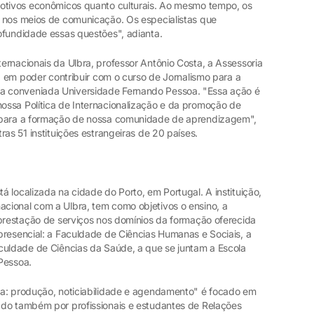
motivos econômicos quanto culturais. Ao mesmo tempo, os
 nos meios de comunicação. Os especialistas que
ofundidade essas questões", adianta.
ernacionais da Ulbra, professor Antônio Costa, a Assessoria
iz em poder contribuir com o curso de Jornalismo para a
 conveniada Universidade Fernando Pessoa. "Essa ação é
ossa Política de Internacionalização e da promoção de
m para a formação de nossa comunidade de aprendizagem",
ras 51 instituições estrangeiras de 20 países.
 localizada na cidade do Porto, em Portugal. A instituição,
cional com a Ulbra, tem como objetivos o ensino, a
 prestação de serviços nos domínios da formação oferecida
presencial: a Faculdade de Ciências Humanas e Sociais, a
culdade de Ciências da Saúde, a que se juntam a Escola
 Pessoa.
ra: produção, noticiabilidade e agendamento" é focado em
ado também por profissionais e estudantes de Relações