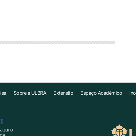
isa
Sobre a ULBRA
Extensão
Espaço Acadêmico
In