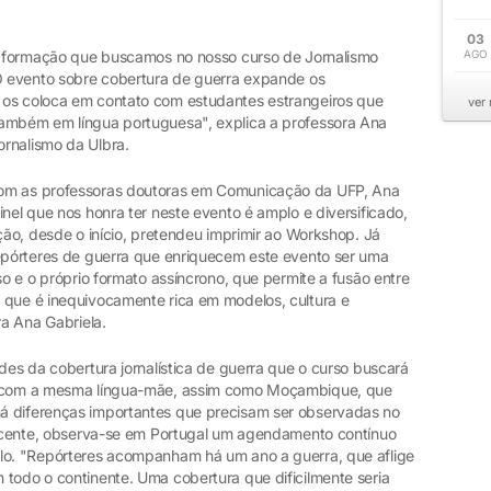
03
na formação que buscamos no nosso curso de Jornalismo
AGO
 O evento sobre cobertura de guerra expande os
 os coloca em contato com estudantes estrangeiros que
ver
também em língua portuguesa", explica a professora Ana
ornalismo da Ulbra.
com as professoras doutoras em Comunicação da UFP, Ana
inel que nos honra ter neste evento é amplo e diversificado,
ação, desde o início, pretendeu imprimir ao Workshop. Já
repórteres de guerra que enriquecem este evento ser uma
so e o próprio formato assíncrono, que permite a fusão entre
 que é inequivocamente rica em modelos, cultura e
ra Ana Gabriela.
ades da cobertura jornalística de guerra que o curso buscará
s, com a mesma língua-mãe, assim como Moçambique, que
á diferenças importantes que precisam ser observadas no
 docente, observa-se em Portugal um agendamento contínuo
plo. "Repórteres acompanham há um ano a guerra, que aflige
 todo o continente. Uma cobertura que dificilmente seria