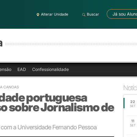
Já sou Alun
Alterar Unidade
Buscar
a
ensão
EAD
Confessionalidade
Notíc
RA CANOAS
sidade portuguesa
22
 sobre Jornalismo de
SET
11
SET
a com a Universidade Fernando Pessoa