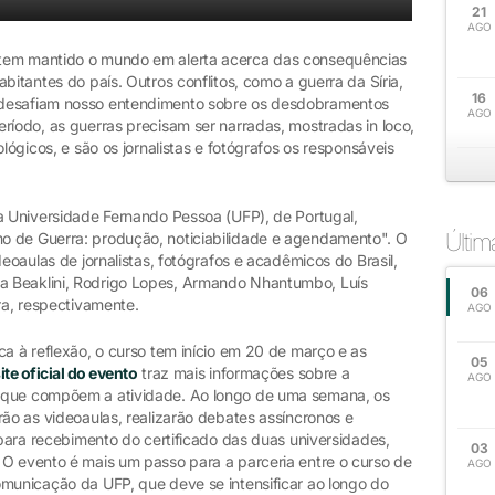
21
AGO
 tem mantido o mundo em alerta acerca das consequências
bitantes do país. Outros conflitos, como a guerra da Síria,
16
 desafiam nosso entendimento sobre os desdobramentos
AGO
ríodo, as guerras precisam ser narradas, mostradas in loco,
ológicos, e são os jornalistas e fotógrafos os responsáveis
 a Universidade Fernando Pessoa (UFP), de Portugal,
Últi
o de Guerra: produção, noticiabilidade e agendamento". O
deoaulas de jornalistas, fotógrafos e acadêmicos do Brasil,
a Beaklini, Rodrigo Lopes, Armando Nhantumbo, Luís
06
ra, respectivamente.
AGO
ca à reflexão, o curso tem início em 20 de março e as
05
ite oficial do evento
traz mais informações sobre a
AGO
s que compõem a atividade. Ao longo de uma semana, os
rão as videoaulas, realizarão debates assíncronos e
e para recebimento do certificado das duas universidades,
03
 O evento é mais um passo para a parceria entre o curso de
AGO
omunicação da UFP, que deve se intensificar ao longo do