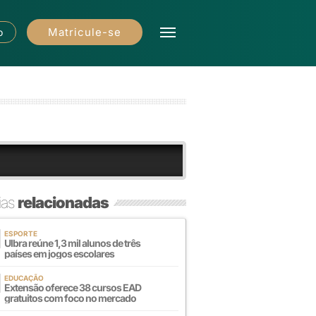
Matricule-se
o
ias
relacionadas
ESPORTE
Ulbra reúne 1,3 mil alunos de três
países em jogos escolares
EDUCAÇÃO
Extensão oferece 38 cursos EAD
gratuitos com foco no mercado