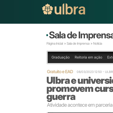
Sala de Imprens
Página Inicial
»
Sala de Imprensa
» Notícia
Graduação
Reitoria em ação
Ext
Gratuito e EAD
08/03/2023 12:50
- ULB
Ulbra e univer
promovem curso
guerra
Atividade acontece em parceri