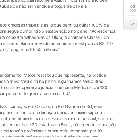
ituição de não ser vendida a toque de caixa e
03
AGO
ver
aos credores trabalhistas, o que permitiu quitar 100% da
Ulbra segue cumprindo o estabelecido no plano. "Acrescemos
a os ex-trabalhadores da Ulbra, a chamada Classe 1 da
u entrei, o plano aprovado anteriormente estipulava R$ 267
, e já pagamos R$ 50 milhões."
ndamento, Melke ressaltou que representa, na prática,
 o ativo Medicina no plano, e ganhamos seis outros
entrou na recuperação judicial com uma Medicina, de 120
ais potente do que ela entrou na RJ."
Brasil começou em Canoas, no Rio Grande do Sul, e se
i pioneira em levar educação básica e ensino superior a
onal, contribuindo para o desenvolvimento pessoal, social e
sente em mais de 20 estados do Brasil, oferecendo educação
 e educação profissional, numa rede composta por 10
o e pós-graduação presencial e a distância, em uma