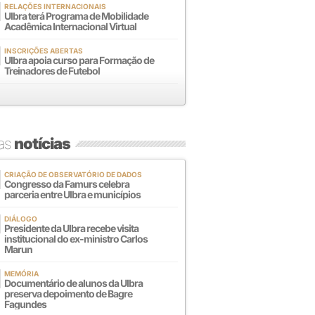
RELAÇÕES INTERNACIONAIS
Ulbra terá Programa de Mobilidade
Acadêmica Internacional Virtual
INSCRIÇÕES ABERTAS
Ulbra apoia curso para Formação de
Treinadores de Futebol
mas
notícias
CRIAÇÃO DE OBSERVATÓRIO DE DADOS
Congresso da Famurs celebra
parceria entre Ulbra e municípios
DIÁLOGO
Presidente da Ulbra recebe visita
institucional do ex-ministro Carlos
Marun
MEMÓRIA
Documentário de alunos da Ulbra
preserva depoimento de Bagre
Fagundes