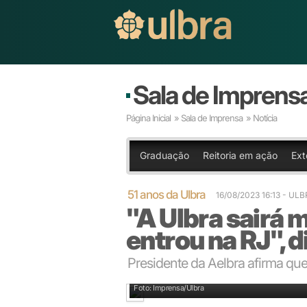
Sala de Imprens
Página Inicial
»
Sala de Imprensa
» Notícia
Graduação
Reitoria em ação
Ext
51 anos da Ulbra
16/08/2023 16:13
- UL
"A Ulbra sairá 
entrou na RJ", 
Presidente da Aelbra afirma que
Presidente da Aelbra, Carlos Melke, prestigiou eve
Foto: Imprensa/Ulbra