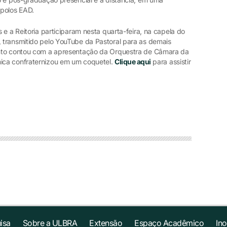
 polos EAD.
 e a Reitoria participaram nesta quarta-feira, na capela do
 transmitido pelo YouTube da Pastoral para as demais
ento contou com a apresentação da Orquestra de Câmara da
ica confraternizou em um coquetel.
Clique aqui
para assistir
isa
Sobre a ULBRA
Extensão
Espaço Acadêmico
In