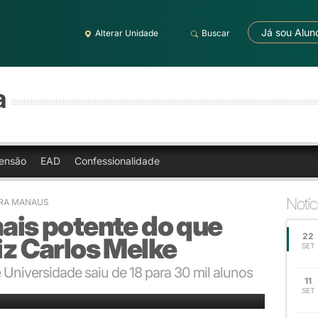
Já sou Alun
Alterar Unidade
Buscar
a
ensão
EAD
Confessionalidade
Notíc
BRA MANAUS
mais potente do que
22
diz Carlos Melke
SET
 Universidade saiu de 18 para 30 mil alunos
11
nto que comemorou os 51 anos da Ulbra
SET