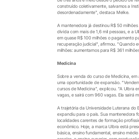
construído coletivamente, salvamos a Inst
desordenadamente", destaca Melke.
A mantenedora já destinou R$ 50 milhões 
dívida com mais de 1,6 mil pessoas, e a 
em quase R$ 100 milhões o pagamento par
recuperação judicial", afirmou. "Quando e
milhões: aumentamos para R$ 361 milhões
Medicina
Sobre a venda do curso de Medicina, em a
uma oportunidade de expansão. "Vendemos
cursos de Medicina", explicou. "A Ulbra 
vagas, e sairá com 960 vagas. Ela sairá m
A trajetória da Universidade Luterana do 
expandiu para o país. Sua mantenedora fo
localidades carentes de formação profissi
econômico. Hoje, a marca Ulbra está pre
básica, ensino fundamental, ensino médio
escolas, e ensino superior, com graduaçã