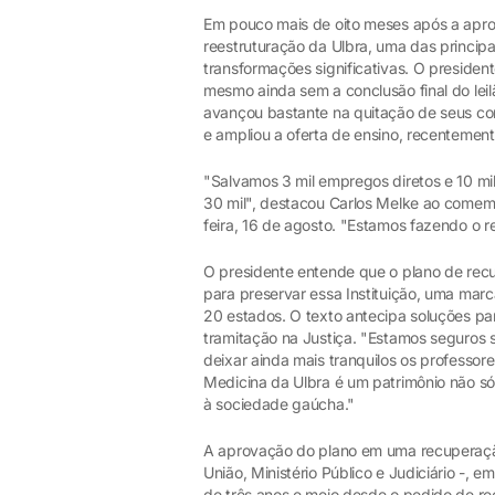
Em pouco mais de oito meses após a apro
reestruturação da Ulbra, uma das principai
transformações significativas. O president
mesmo ainda sem a conclusão final do lei
avançou bastante na quitação de seus co
e ampliou a oferta de ensino, recenteme
"Salvamos 3 mil empregos diretos e 10 mil
30 mil", destacou Carlos Melke ao comemor
feira, 16 de agosto. "Estamos fazendo o r
O presidente entende que o plano de recu
para preservar essa Instituição, uma mar
20 estados. O texto antecipa soluções p
tramitação na Justiça. "Estamos seguros 
deixar ainda mais tranquilos os professo
Medicina da Ulbra é um patrimônio não só
à sociedade gaúcha."
A aprovação do plano em uma recuperação j
União, Ministério Público e Judiciário -,
de três anos e meio desde o pedido de re