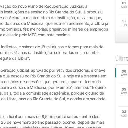
01
vação do novo Plano de Recuperação Judicial, a
AGO
s instituições de ensino no Rio Grande do Sul, já produziu
e da Aelbra, a mantenedora da Instituição, ressaltou que,
13
lão do curso de Medicina, que está em andamento, a Ulbra já
JUN
mpromissos, fez melhorias, preservou milhares de empregos
nte avaliado pelo MEC com nota máxima.
 indiretos, e saímos de 18 mil alunos e fomos para mais de
ar os 51 anos da Instituição, celebrados nesta quarta-
Últi
esgate da Ulbra".
peração judicial, aprovado por 91% dos credores, é chave
06
ca que nasceu no Rio Grande do Sul e hoje está presente em
AGO
ara cenários de questões que gerarem impasse dentro da
sobre o curso de Medicina, por exemplo", afirmou. "E quero
05
res, pais, toda a comunidade acadêmica, porque o curso de
AGO
 da Ulbra, mas do Rio Grande do Sul, e continuará servindo
03
AGO
udicial com mais de 8,5 mil participantes - entre eles
 em 25 de novembro do ano passado, ocorreu depois de mais
cuperação judicial feito pela Aelbra. "Com um plano bem