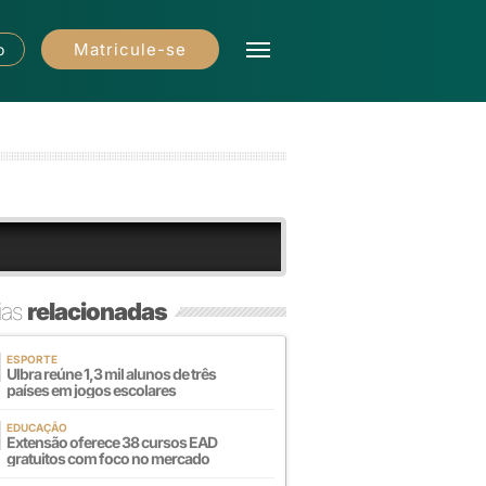
Matricule-se
o
ias
relacionadas
ESPORTE
Ulbra reúne 1,3 mil alunos de três
países em jogos escolares
EDUCAÇÃO
Extensão oferece 38 cursos EAD
gratuitos com foco no mercado