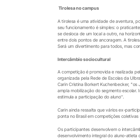
Tirolesa no campus
A tirolesa é uma atividade de aventura, 
seu funcionamento é simples: o praticante
se desloca de um local a outro, na horiz
entre dois pontos de ancoragem. A tirolesa
Será um divertimento para todos, mas com
Intercâmbio sociocultural
A competição é promovida e realizada pe
organizada pela Rede de Escolas da Ulbra
Carin Cristina Borkert Kuchenbecker, "os 
ampla mobilização do segmento escolar. I
estimula a participação do aluno''.
Carin ainda ressalta que vários ex-partic
ponta no Brasil em competições coletivas e
Os participantes desenvolvem o intercâmbi
desenvolvimento integral do aluno-atleta 