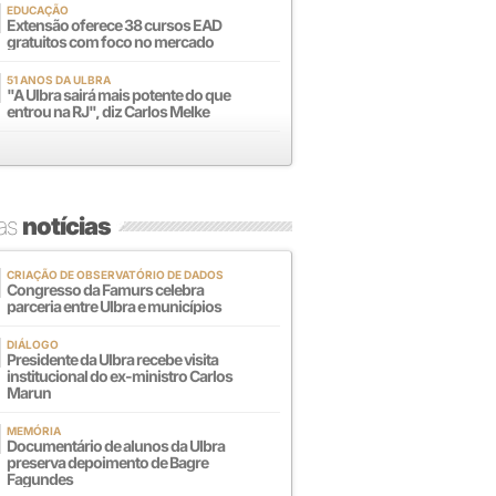
EDUCAÇÃO
Extensão oferece 38 cursos EAD
gratuitos com foco no mercado
51 ANOS DA ULBRA
"A Ulbra sairá mais potente do que
entrou na RJ", diz Carlos Melke
mas
notícias
CRIAÇÃO DE OBSERVATÓRIO DE DADOS
Congresso da Famurs celebra
parceria entre Ulbra e municípios
DIÁLOGO
Presidente da Ulbra recebe visita
institucional do ex-ministro Carlos
Marun
MEMÓRIA
Documentário de alunos da Ulbra
preserva depoimento de Bagre
Fagundes