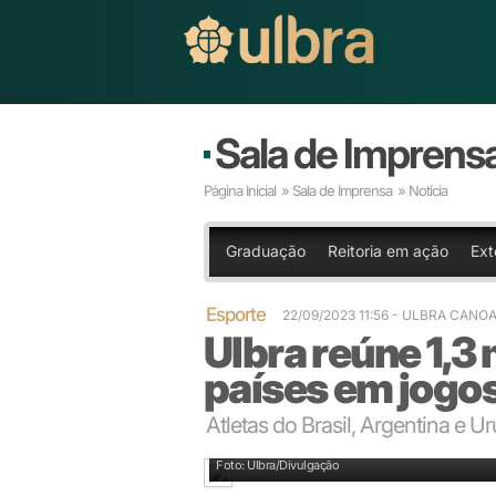
Sala de Imprens
Página Inicial
»
Sala de Imprensa
» Notícia
Graduação
Reitoria em ação
Ext
Esporte
22/09/2023 11:56 - ULBRA CANO
Ulbra reúne 1,3 
países em jogo
Atletas do Brasil, Argentina e 
Rústica está entre as competições dos estudantes
Foto: Ulbra/Divulgação