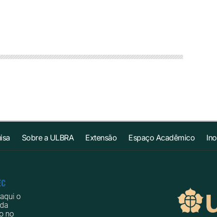
isa
Sobre a ULBRA
Extensão
Espaço Acadêmico
In