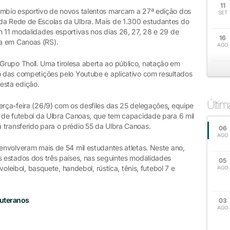
11
âmbio esportivo de novos talentos marcam a 27ª edição dos
SET
da Rede de Escolas da Ulbra. Mais de 1.300 estudantes do
m 11 modalidades esportivas nos dias 26, 27, 28 e 29 de
16
a em Canoas (RS).
AGO
rupo Tholl. Uma tirolesa aberta ao público, natação em
vo das competições pelo Youtube e aplicativo com resultados
esta edição.
Últi
erça-feira (26/9) com os desfiles das 25 delegações
,
equipe
o de futebol da Ulbra Canoas, que tem capacidade para 6 mil
 transferido para o prédio 55 da Ulbra Canoas.
06
AGO
 envolveram mais de 54 mil estudantes atletas. Neste ano,
s estados dos três países, nas seguintes modalidades
05
 voleibol, basquete, handebol, rústica, tênis, futebol 7 e
AGO
uteranos
03
AGO