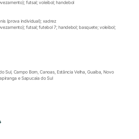
vezamento); futsal; voleibol; handebol
ênis (prova individual); xadrez
vezamento); futsal; futebol 7; handebol; basquete; voleibol;
do Sul, Campo Bom, Canoas, Estância Velha, Guaíba, Novo
apiranga e Sapucaia do Sul
s