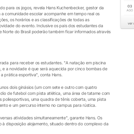
03
do para os jogos, revela Hans Kuchenbecker, gestor da
AGO
oda a comunidade escolar acompanhe em tempo real os
ões, os horários e as classificações de todas as
ver
ovidade do evento. Inclusive os pais dos estudantes da
e Norte do Brasil poderão também ficar informados através
rada para receber os estudantes. "A natação em piscina
o, e a novidade é que será aquecida por cinco bombas de
 a prática esportiva", conta Hans.
unos dois ginásios (um com sete e outro com quatro
dio de futebol com pista atlética, uma área de tatame com
s poliesportivas, uma quadra de tênis coberta, uma pista
ento e um percurso interno no campus para rústica.
iversas atividades simultaneamente", garante Hans. Os
o à disposição alojamento, situado dentro do complexo da