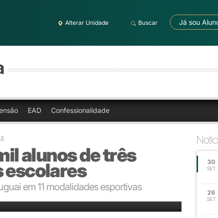
Já sou Alun
Alterar Unidade
Buscar
a
ensão
EAD
Confessionalidade
Notíc
AS
mil alunos de três
30
s escolares
SET
Uruguai em 11 modalidades esportivas
26
SET