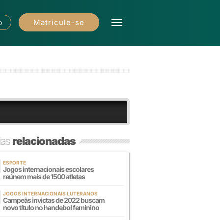
Matricule-se
o
ias
relacionadas
ESPORTE
Jogos internacionais escolares
reúnem mais de 1500 atletas
JOGOS INTERNACIONAIS LUTERANOS
Campeãs invictas de 2022 buscam
novo título no handebol feminino