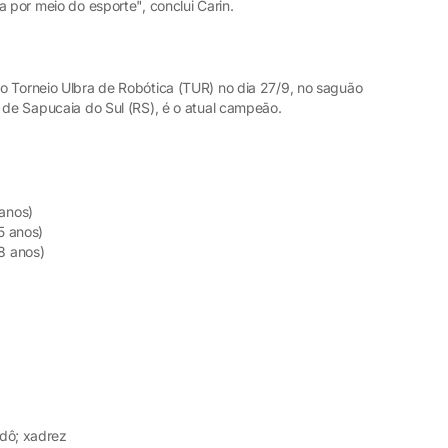
a por meio do esporte", conclui Carin.
o Torneio Ulbra de Robótica (TUR) no dia 27/9, no saguão
 de Sapucaia do Sul (RS), é o atual campeão.
 anos)
5 anos)
8 anos)
udô; xadrez