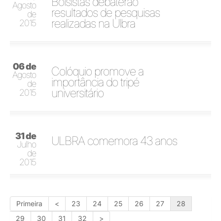
Bolsistas debaterão
Agosto
resultados de pesquisas
de
realizadas na Ulbra
2015
06 de
Colóquio promove a
Agosto
importância do tripé
de
universitário
2015
31 de
ULBRA comemora 43 anos
Julho
de
2015
Primeira
<
23
24
25
26
27
28
29
30
31
32
>