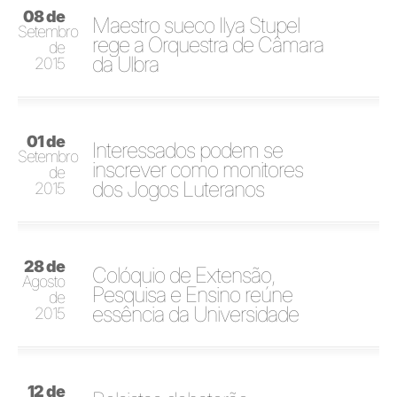
08 de
Maestro sueco Ilya Stupel
Setembro
rege a Orquestra de Câmara
de
da Ulbra
2015
01 de
Interessados podem se
Setembro
inscrever como monitores
de
dos Jogos Luteranos
2015
28 de
Colóquio de Extensão,
Agosto
Pesquisa e Ensino reúne
de
essência da Universidade
2015
12 de