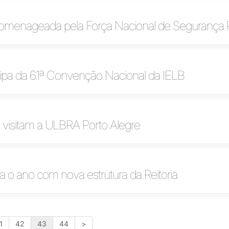
menageada pela Força Nacional de Segurança P
icipa da 61ª Convenção Nacional da IELB
s visitam a ULBRA Porto Alegre
a o ano com nova estrutura da Reitoria
1
42
43
44
>