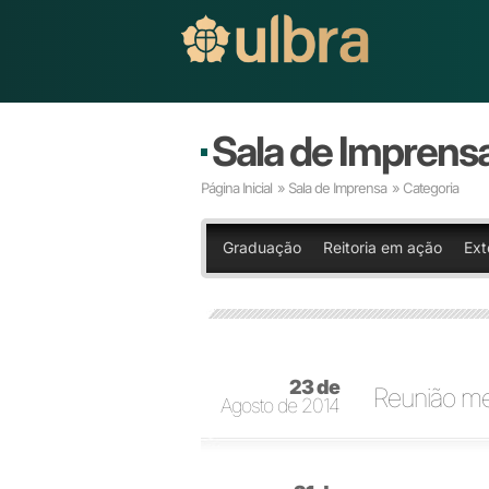
Sala de Imprens
Página Inicial
»
Sala de Imprensa
» Categoria
Graduação
Reitoria em ação
Ext
23 de
Reunião me
Agosto de 2014