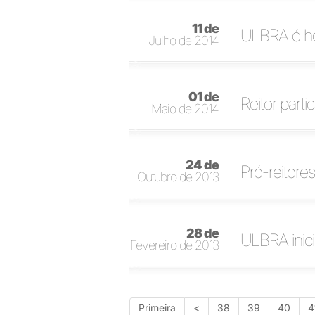
11 de
ULBRA é ho
Julho de 2014
01 de
Reitor part
Maio de 2014
24 de
Pró-reitore
Outubro de 2013
28 de
ULBRA inici
Fevereiro de 2013
Primeira
<
38
39
40
4