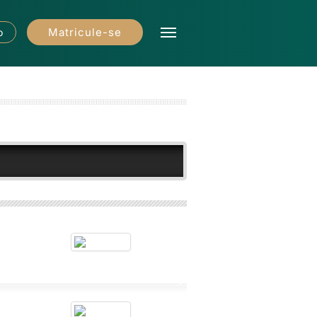
Matricule-se
o