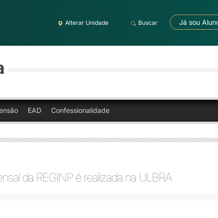
Já sou Alun
Alterar Unidade
Buscar
a
ensão
EAD
Confessionalidade
nsal da REGINP é realizada na ULBRA