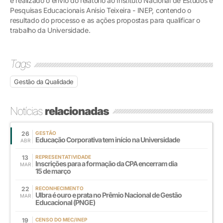
é realizado o envio do relatório ao Instituto Nacional de Estudos e
Pesquisas Educacionais Anísio Teixeira - INEP, contendo o
resultado do processo e as ações propostas para qualificar o
trabalho da Universidade.
Tags
Gestão da Qualidade
Notícias
relacionadas
26
GESTÃO
Educação Corporativa tem início na Universidade
ABR
13
REPRESENTATIVIDADE
Inscrições para a formação da CPA encerram dia
MAR
15 de março
22
RECONHECIMENTO
Ulbra é ouro e prata no Prêmio Nacional de Gestão
MAR
Educacional (PNGE)
19
CENSO DO MEC/INEP