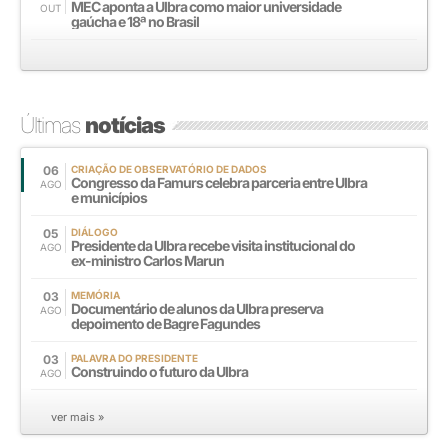
MEC aponta a Ulbra como maior universidade
OUT
gaúcha e 18ª no Brasil
Últimas
notícias
06
CRIAÇÃO DE OBSERVATÓRIO DE DADOS
Congresso da Famurs celebra parceria entre Ulbra
AGO
e municípios
05
DIÁLOGO
Presidente da Ulbra recebe visita institucional do
AGO
ex-ministro Carlos Marun
03
MEMÓRIA
Documentário de alunos da Ulbra preserva
AGO
depoimento de Bagre Fagundes
03
PALAVRA DO PRESIDENTE
Construindo o futuro da Ulbra
AGO
ver mais »