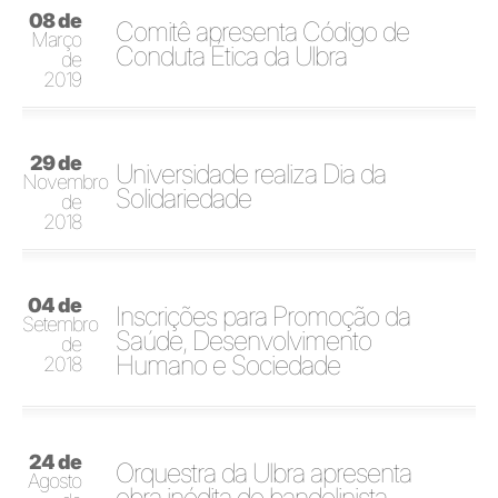
08 de
Comitê apresenta Código de
Março
Conduta Ética da Ulbra
de
2019
29 de
Universidade realiza Dia da
Novembro
Solidariedade
de
2018
04 de
Inscrições para Promoção da
Setembro
Saúde, Desenvolvimento
de
Humano e Sociedade
2018
24 de
Orquestra da Ulbra apresenta
Agosto
obra inédita do bandolinista