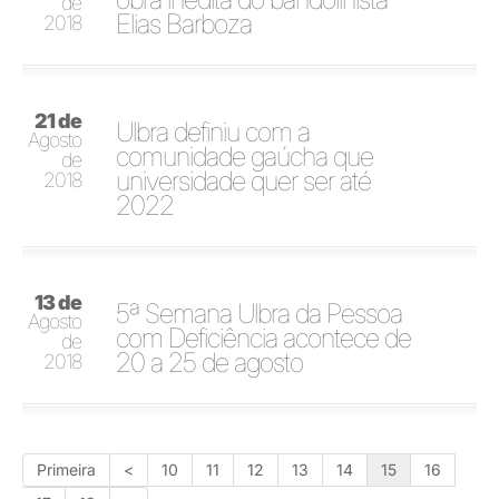
de
Elias Barboza
2018
21 de
Ulbra definiu com a
Agosto
comunidade gaúcha que
de
universidade quer ser até
2018
2022
13 de
5ª Semana Ulbra da Pessoa
Agosto
com Deficiência acontece de
de
20 a 25 de agosto
2018
Primeira
<
10
11
12
13
14
15
16