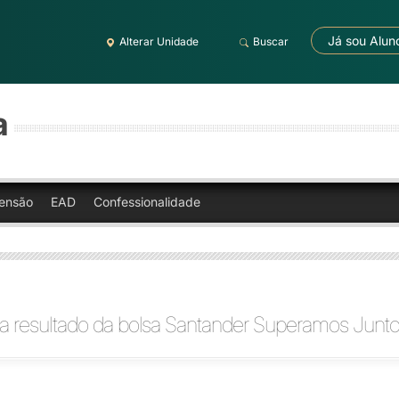
Já sou Alun
Alterar Unidade
Buscar
a
ensão
EAD
Confessionalidade
ga resultado da bolsa Santander Superamos Junt