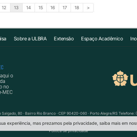
12
13
14
15
16
17
18
>
isa
Sobre a ULBRA
Extensão
Espaço Acadêmico
In
Salgado, 80 · Bairro Rio Branco · CEP 90420-060 · Porto Alegre/RS Telefone: (
 sua experiência, mas prezamos pela privacidade, saiba mais em no
Política de privacidade