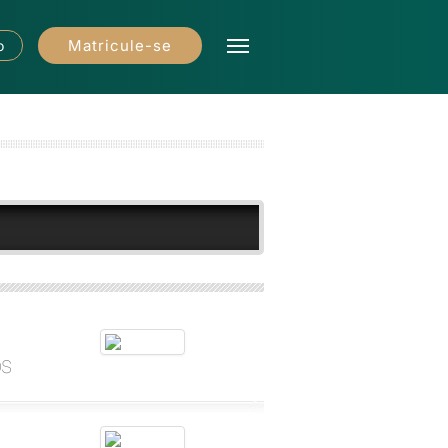
Matricule-se
o
os