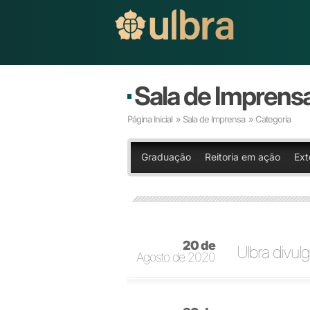
Sala de Imprens
Página Inicial
»
Sala de Imprensa
» Categoria
Graduação
Reitoria em ação
Ext
20 de
Ulbra divul
Agosto de 2020