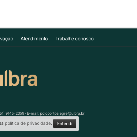
ovação
Atendimento
Trabalhe conosco
51) 9145-2359 · E-mail:
poloportoalegre@ulbra.br
ssa
política de privacidade
.
Entendi