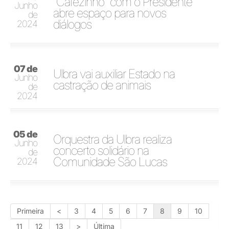
"Cafezinho" com o Presidente
Junho
abre espaço para novos
de
diálogos
2024
07 de
Ulbra vai auxiliar Estado na
Junho
castração de animais
de
2024
05 de
Orquestra da Ulbra realiza
Junho
concerto solidário na
de
Comunidade São Lucas
2024
Primeira
<
3
4
5
6
7
8
9
10
11
12
13
>
Última