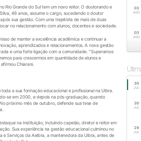
 no Rio Grande do Sul tem um novo reitor. O doutorando e
03
Silva, 46 anos, assume o cargo, sucedendo o doutor
AGO
após sua gestão. Com uma trajetória de mais de duas
 focar no relacionamento com alunos, docentes e sociedade.
03
AGO
misso de manter a excelência acadêmica e continuar a
inovação, aprendizados e relacionamentos. A nova gestão
grada e uma forte ligação com a comunidade. "Superamos
aremos para crescermos em quantidade de alunos e
afirmou Chiarani.
Últi
30
JUL
u toda a sua formação educacional e profissional na Ulbra.
ando-se em 2000, e depois na pós-graduação, quando
 No próximo mês de outubro, defende sua tese de
30
JUL
a.
aque na Instituição, incluindo capelão, diretor e reitor em
29
ação. Sua experiência na gestão educacional culminou no
JUL
ra e Serviços da Aelbra, a mantenedora da Ulbra, antes de