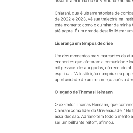
assumir a Reitoria da Universidade no Rio
Chiarani, que é ultramaratonista de corr
de 2022 e 2023, vê sua trajetória na Inst
este momento como o culminar da minha tr
até agora. É um grande desafio liderar um
Liderança em tempos de crise
Um dos momentos mais marcantes da atuaç
enchentes que afetaram a comunidade loca
mil pessoas desabrigadas, oferecendo abri
espiritual. "A Instituição cumpriu seu pap
oportunidade de um recomeço após o desas
O legado de Thomas Heimann
O ex-reitor Thomas Heimann, que comando
Chiarani como líder da Universidade. "Ele 
essa decisão. Adriano tem todo o mérito 
ser um brilhante reitor", afirmou.