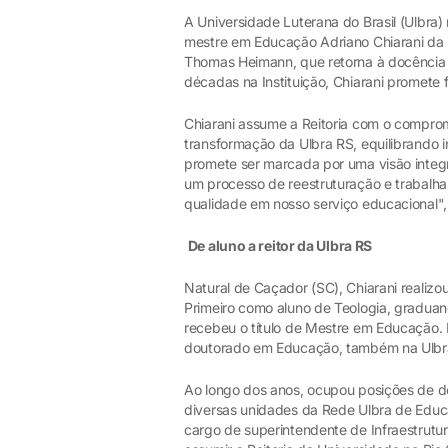
A Universidade Luterana do Brasil (Ulbra)
mestre em Educação Adriano Chiarani da 
Thomas Heimann, que retorna à docência 
décadas na Instituição, Chiarani promete
Chiarani assume a Reitoria com o compro
transformação da Ulbra RS, equilibrando 
promete ser marcada por uma visão inte
um processo de reestruturação e trabalh
qualidade em nosso serviço educacional", 
De aluno a reitor da Ulbra RS
Natural de Caçador (SC), Chiarani realizo
Primeiro como aluno de Teologia, gradu
recebeu o título de Mestre em Educação.
doutorado em Educação, também na Ulbr
Ao longo dos anos, ocupou posições de dest
diversas unidades da Rede Ulbra de Educ
cargo de superintendente de Infraestrutu