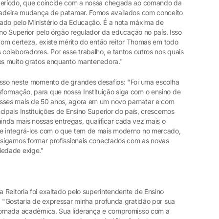
 período, que coincide com a nossa chegada ao comando da
rdadeira mudança de patamar. Fomos avaliados com conceito
ado pelo Ministério da Educação. É a nota máxima de
sino Superior pelo órgão regulador da educação no país. Isso
 Com certeza, existe mérito do então reitor Thomas em todo
 colaboradores. Por esse trabalho, e tantos outros nos quais
mos muito gratos enquanto mantenedora."
esso neste momento de grandes desafios: "Foi uma escolha
ormação, para que nossa Instituição siga com o ensino de
esses mais de 50 anos, agora em um novo pamatar e com
cipais Instituições de Ensino Superior do país, crescemos
nda mais nossas entregas, qualificar cada vez mais o
de integrá-los com o que tem de mais moderno no mercado,
onsigamos formar profissionais conectados com as novas
iedade exige."
 Reitoria foi exaltado pelo superintendente de Ensino
. "Gostaria de expressar minha profunda gratidão por sua
 jornada acadêmica. Sua liderança e compromisso com a