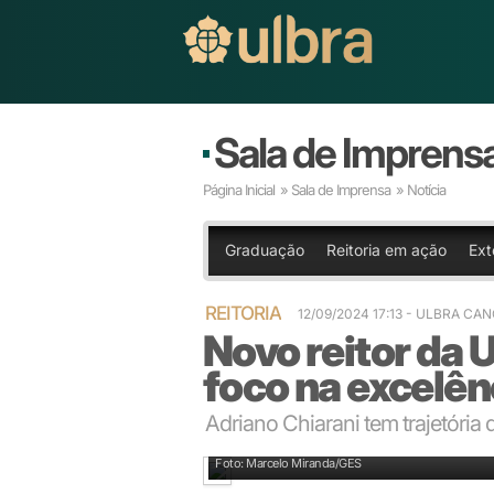
Sala de Imprens
Página Inicial
»
Sala de Imprensa
» Notícia
Graduação
Reitoria em ação
Ext
REITORIA
12/09/2024 17:13 - ULBRA CA
Novo reitor da
foco na excelê
Adriano Chiarani tem trajetória
De aluno Ulbra a reitor: Adriano Chiarani
Foto: Marcelo Miranda/GES