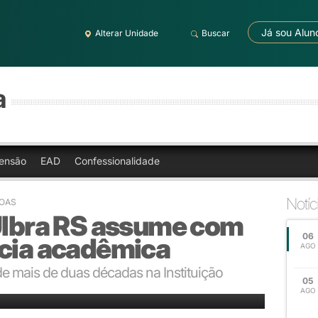
Já sou Alun
Alterar Unidade
Buscar
a
ensão
EAD
Confessionalidade
Notíc
NOAS
 Ulbra RS assume com
06
ncia acadêmica
AGO
 de mais de duas décadas na Instituição
05
AGO