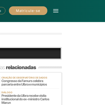
Matricule-se
o
ias
relacionadas
CRIAÇÃO DE OBSERVATÓRIO DE DADOS
Congresso da Famurs celebra
parceria entre Ulbra e municípios
DIÁLOGO
Presidente da Ulbra recebe visita
institucional do ex-ministro Carlos
Marun