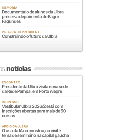
MEMÓRIA
Documentário de alunos da Ulbra
preserva depoimento de Bagre
Fagundes
PALAVRA DO PRESIDENTE
Construindo o futuro da Ulbra
mas
notícias
ENCONTRO
Presidente da Ulbra visita nova sede
da Rede Pampa, em Porto Alegre
INGRESSO
Vestibular Ulbra 2026/2 está com
inscrições abertas para mais de 50
cursos
APOIO DA ULBRA
O uso da IA na construção civil é
tema de seminário na capital gaúcha