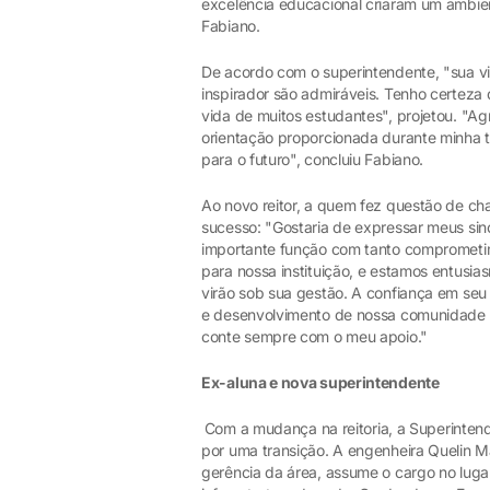
excelência educacional criaram um ambien
Fabiano.
De acordo com o superintendente, "sua 
inspirador são admiráveis. Tenho certeza 
vida de muitos estudantes", projetou. "A
orientação proporcionada durante minha tr
para o futuro", concluiu Fabiano.
Ao novo reitor, a quem fez questão de ch
sucesso: "Gostaria de expressar meus sin
importante função com tanto comprometim
para nossa instituição, e estamos entus
virão sob sua gestão. A confiança em seu 
e desenvolvimento de nossa comunidade a
conte sempre com o meu apoio."
Ex-aluna e nova superintendente
Com a mudança na reitoria, a Superinten
por uma transição. A engenheira Quelin M
gerência da área, assume o cargo no lugar