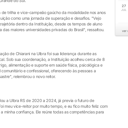
 Grande do Sul.
27
JUL
ida de trilha e vice-campeão gaúcho da modalidade nos anos
ituição como uma jornada de superação e desafios. "Vejo
ajetória dentro da Instituição, desde os tempos de aluno
a das maiores universidades privadas do Brasil", ressaltou.
ver
ão de Chiarani na Ulbra foi sua liderança durante as
l. Sob sua coordenação, a Instituição acolheu cerca de 8
go, alimentação e suporte em saúde física, psicológica e
el comunitário e confessional, oferecendo às pessoas a
tre", relembrou o novo reitor.
u a Ulbra RS de 2020 a 2024, já previa o futuro de
foi meu vice-reitor por muito tempo, e eu fico muito feliz com
e a minha confiança. Ele reúne todas as competências para