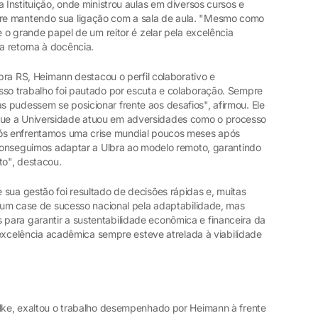
 Instituição, onde ministrou aulas em diversos cursos e
re mantendo sua ligação com a sala de aula. "Mesmo como
e o grande papel de um reitor é zelar pela excelência
a retorna à docência.
lbra RS, Heimann destacou o perfil colaborativo e
sso trabalho foi pautado por escuta e colaboração. Sempre
 pudessem se posicionar frente aos desafios", afirmou. Ele
ue a Universidade atuou em adversidades como o processo
Nós enfrentamos uma crise mundial poucos meses após
s conseguimos adaptar a Ulbra ao modelo remoto, garantindo
o", destacou.
sua gestão foi resultado de decisões rápidas e, muitas
u um case de sucesso nacional pela adaptabilidade, mas
ara garantir a sustentabilidade econômica e financeira da
a excelência acadêmica sempre esteve atrelada à viabilidade
elke, exaltou o trabalho desempenhado por Heimann à frente