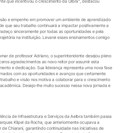
te que incentivou o crescimento da Ulbra", destacou
visão e empenho em promover um ambiente de aprendizado
de que seu trabalho continuará a impactar positivamente a
gradeço sinceramente por todas as oportunidades e pela
ajetória na instituição. Levarei esses ensinamentos comigo
amar de professor Adriano, o superintendente desejou pleno
ceros agradecimentos ao novo reitor por assumir esta
ento e dedicação. Sua liderança representa uma nova fase
iasmados com as oportunidades e avanços que certamente
trabalho e visão nos motiva a colaborar para o crescimento
cadêmica. Desejo-lhe muito sucesso nessa nova jornada e
dência de Infraestrutura e Serviços da Aelbra também passa
arques Klipel da Rocha, que anteriormente ocupava a
 de Chiarani, garantindo continuidade nas iniciativas de