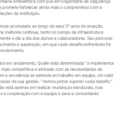
enharia Ambiental e com pós em Engenharia de Segurança
a promete fortalecer ainda mais o compromisso com a
lações da Instituição.
ência acumulada ao longo de seus 17 anos de atuação.
na melhoria contínua, tanto no campo da infraestrutura
ente o dia a dia dos alunos e colaboradores. Seu percurso
rescimento e superação, em que cada desafio enfrentado foi
nvolvimento.
etos em andamento, Quelin está determinada "a implementar
da mais competitiva e alinhada com as necessidades da
 a excelência se estende ao trabalho em equipe, um valor
esso de sua gestão. "Iremos juntos superar cada desafio,"
não está apenas em realizar mudanças estruturais, mas
o e cooperação com a equipe e para a comunidade