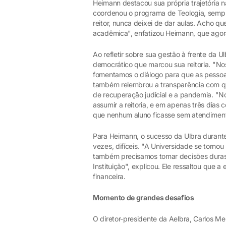
Heimann destacou sua própria trajetória na
coordenou o programa de Teologia, semp
reitor, nunca deixei de dar aulas. Acho qu
acadêmica", enfatizou Heimann, que agor
Ao refletir sobre sua gestão à frente da U
democrático que marcou sua reitoria. "No
fomentamos o diálogo para que as pessoas
também relembrou a transparência com q
de recuperação judicial e a pandemia. "
assumir a reitoria, e em apenas três dia
que nenhum aluno ficasse sem atendiment
Para Heimann, o sucesso da Ulbra durante 
vezes, difíceis. "A Universidade se torno
também precisamos tomar decisões duras p
Instituição", explicou. Ele ressaltou que 
financeira.
Momento de grandes desafios
O diretor-presidente da Aelbra, Carlos M