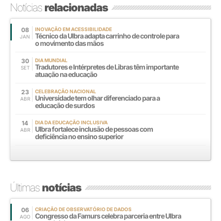
Notícias
relacionadas
08
INOVAÇÃO EM ACESSIBILIDADE
Técnico da Ulbra adapta carrinho de controle para
JAN
o movimento das mãos
30
DIA MUNDIAL
Tradutores e Intérpretes de Libras têm importante
SET
atuação na educação
23
CELEBRAÇÃO NACIONAL
Universidade tem olhar diferenciado para a
ABR
educação de surdos
14
DIA DA EDUCAÇÃO INCLUSIVA
Ulbra fortalece inclusão de pessoas com
ABR
deficiência no ensino superior
Últimas
notícias
06
CRIAÇÃO DE OBSERVATÓRIO DE DADOS
Congresso da Famurs celebra parceria entre Ulbra
AGO