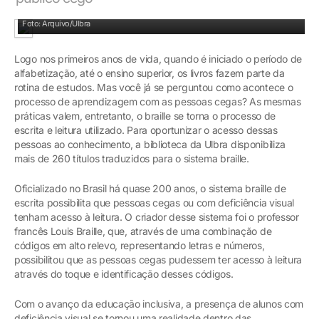
Paulo Fernando Soares acessou livros em braille durante a graduação na Ulbra
Foto: Arquivo/Ulbra
Logo nos primeiros anos de vida, quando é iniciado o período de
alfabetização, até o ensino superior, os livros fazem parte da
rotina de estudos. Mas você já se perguntou como acontece o
processo de aprendizagem com as pessoas cegas? As mesmas
práticas valem, entretanto, o braille se torna o processo de
escrita e leitura utilizado. Para oportunizar o acesso dessas
pessoas ao conhecimento, a biblioteca da Ulbra disponibiliza
mais de 260 títulos traduzidos para o sistema braille.
Oficializado no Brasil há quase 200 anos, o sistema braille de
escrita possibilita que pessoas cegas ou com deficiência visual
tenham acesso à leitura. O criador desse sistema foi o professor
francês Louis Braille, que, através de uma combinação de
códigos em alto relevo, representando letras e números,
possibilitou que as pessoas cegas pudessem ter acesso à leitura
através do toque e identificação desses códigos.
Com o avanço da educação inclusiva, a presença de alunos com
deficiência visual se tornou uma realidade dentro das