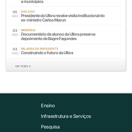
e municípios
05
DIÁLOGO
Presidente da Ulbra recebe visita institucional do
AGO
ex-ministro Carlos Marun
03
MEMÓRIA
Documentário de alunos da Ulbra preserva
AGO
depoimento de Bagre Fagundes
03
PALAVRA DO PRESIDENTE
Construindo o futuro da Ulbra
AGO
ver mais »
Ensino
Infraestrutura e Serviços
Pesquisa