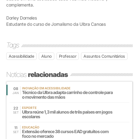
complementa.
Dorley Dorneles
Estudante do curso de Jornalismo da Ulbra Canoas
Tags
Acessibilidade
Aluno
Professor
Assuntos Comunitários
Notícias
relacionadas
08
INOVAÇÃO EM ACESSIBILIDADE
Técnico da Ulbra adapta carrinho de controle para
JAN
o movimento das mãos
22
ESPORTE
Ulbra reúne 1,3 mil alunos de três países em jogos
SET
escolares
11
EDUCAÇÃO
Extensão oferece 38 cursos EAD gratuitos com
SET
foco no mercado