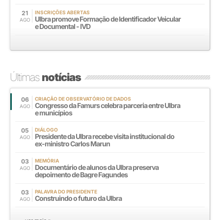
21
INSCRIÇÕES ABERTAS
Ulbra promove Formação de Identificador Veicular
AGO
e Documental - IVD
Últimas
notícias
06
CRIAÇÃO DE OBSERVATÓRIO DE DADOS
Congresso da Famurs celebra parceria entre Ulbra
AGO
e municípios
05
DIÁLOGO
Presidente da Ulbra recebe visita institucional do
AGO
ex-ministro Carlos Marun
03
MEMÓRIA
Documentário de alunos da Ulbra preserva
AGO
depoimento de Bagre Fagundes
03
PALAVRA DO PRESIDENTE
Construindo o futuro da Ulbra
AGO