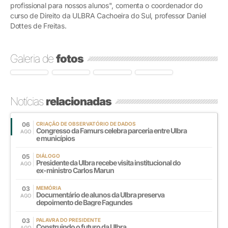
profissional para nossos alunos", comenta o coordenador do
curso de Direito da ULBRA Cachoeira do Sul, professor Daniel
Dottes de Freitas.
Galeria de
fotos
Notícias
relacionadas
06
CRIAÇÃO DE OBSERVATÓRIO DE DADOS
Congresso da Famurs celebra parceria entre Ulbra
AGO
e municípios
05
DIÁLOGO
Presidente da Ulbra recebe visita institucional do
AGO
ex-ministro Carlos Marun
03
MEMÓRIA
Documentário de alunos da Ulbra preserva
AGO
depoimento de Bagre Fagundes
03
PALAVRA DO PRESIDENTE
Construindo o futuro da Ulbra
AGO