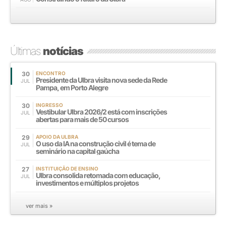
Últimas
notícias
30
ENCONTRO
Presidente da Ulbra visita nova sede da Rede
JUL
Pampa, em Porto Alegre
30
INGRESSO
Vestibular Ulbra 2026/2 está com inscrições
JUL
abertas para mais de 50 cursos
29
APOIO DA ULBRA
O uso da IA na construção civil é tema de
JUL
seminário na capital gaúcha
27
INSTITUIÇÃO DE ENSINO
Ulbra consolida retomada com educação,
JUL
investimentos e múltiplos projetos
ver mais »