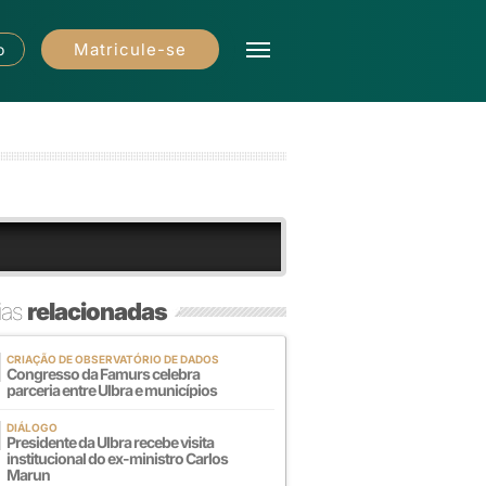
Matricule-se
o
ias
relacionadas
CRIAÇÃO DE OBSERVATÓRIO DE DADOS
Congresso da Famurs celebra
parceria entre Ulbra e municípios
DIÁLOGO
Presidente da Ulbra recebe visita
institucional do ex-ministro Carlos
Marun