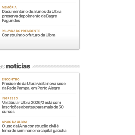
MEMÓRIA
Documentário de alunos da Ulbra
preserva depoimento de Bagre
Fagundes
PALAVRA DO PRESIDENTE
Construindo o futuro da Ulbra
mas
notícias
ENCONTRO
Presidente da Ulbra visita nova sede
da Rede Pampa, em Porto Alegre
INGRESSO
Vestibular Ulbra 2026/2 está com
inscrições abertas para mais de 50
cursos
APOIO DA ULBRA
O uso da IA na construção civil é
tema de seminário na capital gaúcha