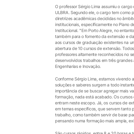
O professor Sérgio Lima assumiu o cargo
ULBRA. Segundo ele, o cargo tem como pri
diretrizes acadêmicas decididas no âmbit
institucionais, especificamente no Plano 
Institucional. "Em Porto Alegre, no entan
também para o fomento da extensão e da
aos cursos de graduação existentes na u
abertura de 10 cursos de extensão. Todos 
professores altamente reconhecidos no s
desenvolvidos trabalhos em três grandes 
Engenharias e Inovação.
Conforme Sérgio Lima, estamos vivendo 
soluções e saberes surgem a todo instante
importância de se buscar agregar mais va
formação, nada está acabado. Os cursos d
entram neste escopo. Já, os cursos de e
em temas específicos, que servem tanto 
trabalho, como também servir de base para
pensando numa formação mais ampla, exig
São cursos rápidos, entre 8 e 20 horas e 