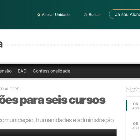
Já sou Alun
Alterar Unidade
Buscar
a
ensão
EAD
Confessionalidade
Notíc
TO ALEGRE
ões para seis cursos
06
AGO
 comunicação, humanidades e administração
05
 agosto
AGO