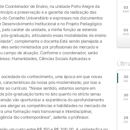
 de Coordenador de Ensino, na unidade Porto Alegre da
03
ncípio a preservação e a garantia da realização das
AGO
o do Conselho Universitário e expressas nos documentos
de Desenvolvimento Institucional e no Projeto Pedagógico
to, pelo caráter da unidade, a minha função se estende
03
AGO
 pós-graduação, articulando essas modalidades de ensino
nidade", complementa o docente.Está sendo planejada a
eles serão ministrados por profissionais de mercado e
eu campo de atuação. Conforme o coordenador, serão
áreas: Humanidades, Ciências Sociais Aplicadas e
Últi
a sociedade do conhecimento, uma época em que novas
30
JUL
, características da nossa pós-modernidade, por isso a
lor ao currículo. "Nesse sentido, estamos sempre em
e pós-graduação tanto no lato quanto no stricto sensu
30
xtensão vão oportunizar a experiência do aprofundamento
JUL
para alargar as competências e habilidades no mercado de
 uma formação mais transversal e interdisciplinar,
ência tão contemporânea", salienta o professor.
29
JUL
terão um custo entre R$ 150 e R$ 300,00. A unidade fica no