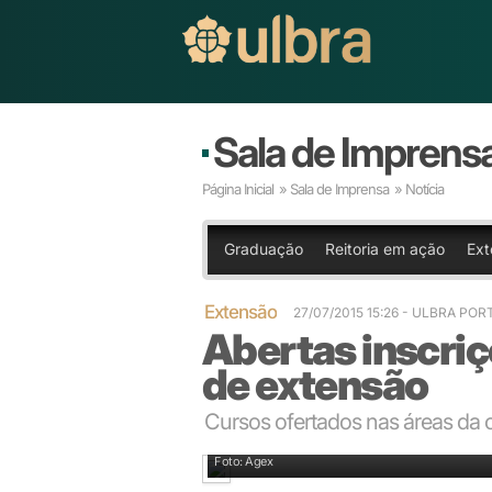
Sala de Imprens
Página Inicial
»
Sala de Imprensa
» Notícia
Graduação
Reitoria em ação
Ext
Extensão
27/07/2015 15:26
- ULBRA POR
Abertas inscriç
de extensão
Cursos ofertados nas áreas da
O curso de Moyses Pinto Neto começa no dia 08 de
Foto: Agex