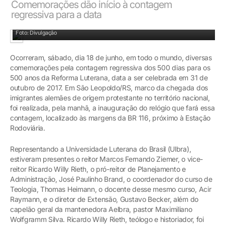
Comemorações dão início à contagem
regressiva para a data
Representantes da Ulbra no lançamento do relógio
Foto: Divulgação
Ocorreram, sábado, dia 18 de junho, em todo o mundo, diversas
comemorações pela contagem regressiva dos 500 dias para os
500 anos da Reforma Luterana, data a ser celebrada em 31 de
outubro de 2017. Em São Leopoldo/RS, marco da chegada dos
imigrantes alemães de origem protestante no território nacional,
foi realizada, pela manhã, a inauguração do relógio que fará essa
contagem, localizado às margens da BR 116, próximo à Estação
Rodoviária.
Representando a Universidade Luterana do Brasil (Ulbra),
estiveram presentes o reitor Marcos Fernando Ziemer, o vice-
reitor Ricardo Willy Rieth, o pró-reitor de Planejamento e
Administração, José Paulinho Brand, o coordenador do curso de
Teologia, Thomas Heimann, o docente desse mesmo curso, Acir
Raymann, e o diretor de Extensão, Gustavo Becker, além do
capelão geral da mantenedora Aelbra, pastor Maximiliano
Wolfgramm Silva. Ricardo Willy Rieth, teólogo e historiador, foi