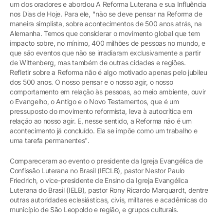
um dos oradores e abordou A Reforma Luterana e sua Influência
nos Dias de Hoje. Para ele, "não se deve pensar na Reforma de
maneira simplista, sobre acontecimentos de 500 anos atrás, na
Alemanha. Temos que considerar o movimento global que tem
impacto sobre, no mínimo, 400 milhões de pessoas no mundo, e
que são eventos que não se irradiaram exclusivamente a partir
de Wittenberg, mas também de outras cidades e regiões.
Refletir sobre a Reforma não é algo motivado apenas pelo jubileu
dos 500 anos. O nosso pensar e o nosso agir, o nosso
comportamento em relação às pessoas, ao meio ambiente, ouvir
o Evangelho, o Antigo e o Novo Testamentos, que é um
pressuposto do movimento reformista, leva à autocrítica em
relação ao nosso agir. E, nesse sentido, a Reforma não é um
acontecimento já concluído. Ela se impõe como um trabalho e
uma tarefa permanentes".
Compareceram ao evento o presidente da Igreja Evangélica de
Confissão Luterana no Brasil (IECLB), pastor Nestor Paulo
Friedrich, o vice-presidente de Ensino da Igreja Evangélica
Luterana do Brasil (IELB), pastor Rony Ricardo Marquardt, dentre
outras autoridades eclesiásticas, civis, militares e acadêmicas do
município de São Leopoldo e região, e grupos culturais.