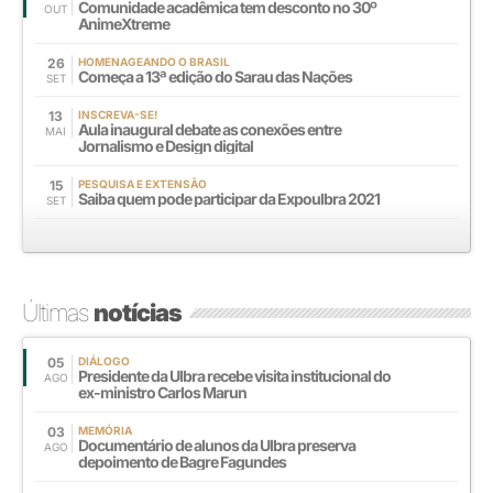
Comunidade acadêmica tem desconto no 30º
OUT
AnimeXtreme
26
HOMENAGEANDO O BRASIL
Começa a 13ª edição do Sarau das Nações
SET
13
INSCREVA-SE!
Aula inaugural debate as conexões entre
MAI
Jornalismo e Design digital
15
PESQUISA E EXTENSÃO
Saiba quem pode participar da Expoulbra 2021
SET
Últimas
notícias
05
DIÁLOGO
Presidente da Ulbra recebe visita institucional do
AGO
ex-ministro Carlos Marun
03
MEMÓRIA
Documentário de alunos da Ulbra preserva
AGO
depoimento de Bagre Fagundes