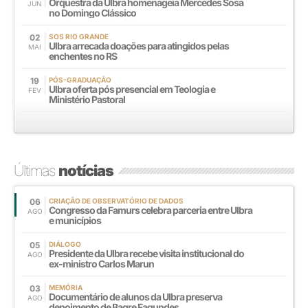
Orquestra da Ulbra homenageia Mercedes Sosa
JUN
no Domingo Clássico
02
SOS RIO GRANDE
Ulbra arrecada doações para atingidos pelas
MAI
enchentes no RS
19
PÓS-GRADUAÇÃO
Ulbra oferta pós presencial em Teologia e
FEV
Ministério Pastoral
Últimas
notícias
06
CRIAÇÃO DE OBSERVATÓRIO DE DADOS
Congresso da Famurs celebra parceria entre Ulbra
AGO
e municípios
05
DIÁLOGO
Presidente da Ulbra recebe visita institucional do
AGO
ex-ministro Carlos Marun
03
MEMÓRIA
Documentário de alunos da Ulbra preserva
AGO
depoimento de Bagre Fagundes