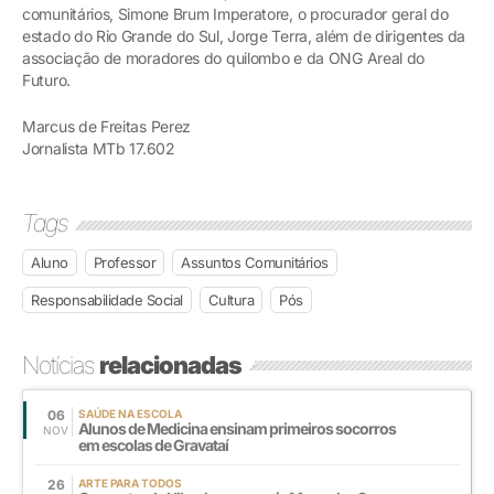
comunitários, Simone Brum Imperatore, o procurador geral do
estado do Rio Grande do Sul, Jorge Terra, além de dirigentes da
associação de moradores do quilombo e da ONG Areal do
Futuro.
Marcus de Freitas Perez
Jornalista MTb 17.602
Tags
Aluno
Professor
Assuntos Comunitários
Responsabilidade Social
Cultura
Pós
Notícias
relacionadas
06
SAÚDE NA ESCOLA
Alunos de Medicina ensinam primeiros socorros
NOV
em escolas de Gravataí
26
ARTE PARA TODOS