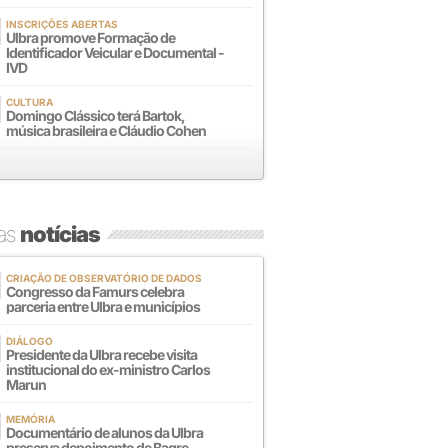
INSCRIÇÕES ABERTAS
Ulbra promove Formação de
Identificador Veicular e Documental -
IVD
CULTURA
Domingo Clássico terá Bartok,
música brasileira e Cláudio Cohen
mas
notícias
CRIAÇÃO DE OBSERVATÓRIO DE DADOS
Congresso da Famurs celebra
parceria entre Ulbra e municípios
DIÁLOGO
Presidente da Ulbra recebe visita
institucional do ex-ministro Carlos
Marun
MEMÓRIA
Documentário de alunos da Ulbra
preserva depoimento de Bagre