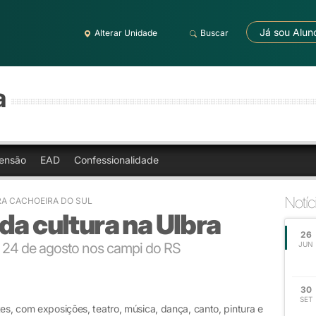
Já sou Alun
Alterar Unidade
Buscar
a
ensão
EAD
Confessionalidade
Notíc
RA CACHOEIRA DO SUL
da cultura na Ulbra
26
a 24 de agosto nos campi do RS
JUN
30
SET
tes, com exposições, teatro, música, dança, canto, pintura e