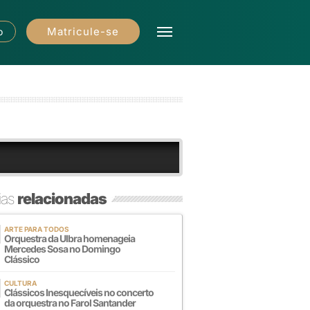
Matricule-se
o
ias
relacionadas
ARTE PARA TODOS
Orquestra da Ulbra homenageia
Mercedes Sosa no Domingo
Clássico
CULTURA
Clássicos Inesquecíveis no concerto
da orquestra no Farol Santander