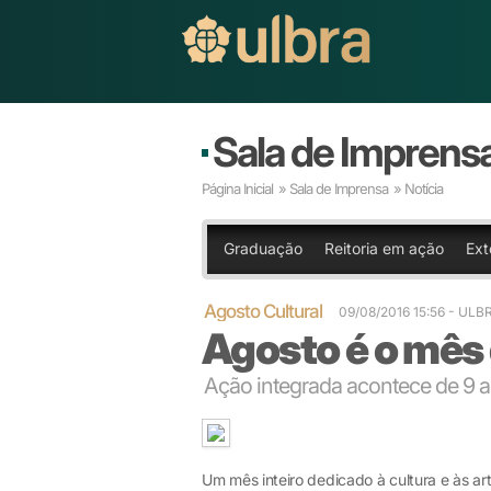
Sala de Imprens
Página Inicial
»
Sala de Imprensa
» Notícia
Graduação
Reitoria em ação
Ext
Agosto Cultural
09/08/2016 15:56
- ULB
Agosto é o mês 
Ação integrada acontece de 9 
Um mês inteiro dedicado à cultura e às ar