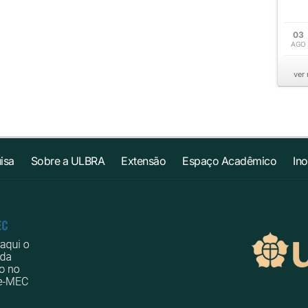
03
AGO
ver
isa
Sobre a ULBRA
Extensão
Espaço Acadêmico
In