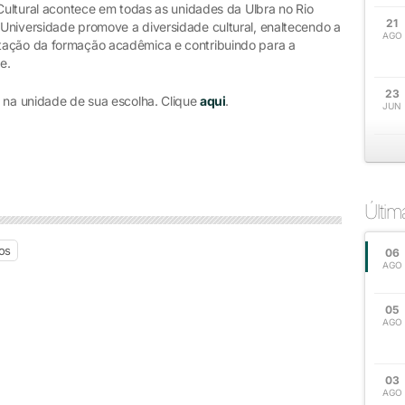
 Cultural acontece em todas as unidades da Ulbra no Rio
21
Universidade promove a diversidade cultural, enaltecendo a
AGO
tação da formação acadêmica e contribuindo para a
e.
23
l na unidade de sua escolha. Clique
aqui
.
JUN
Últi
os
06
AGO
05
AGO
03
AGO