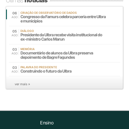
Últimas
notícias
06
CRIAÇÃO DE OBSERVATÓRIO DE DADOS
Congresso da Famurs celebra parceria entre Ulbra
AGO
e municípios
05
DIÁLOGO
Presidente da Ulbra recebe visita institucional do
AGO
ex-ministro Carlos Marun
03
MEMÓRIA
Documentário de alunos da Ulbra preserva
AGO
depoimento de Bagre Fagundes
03
PALAVRA DO PRESIDENTE
Construindo o futuro da Ulbra
AGO
ver mais »
Ensino