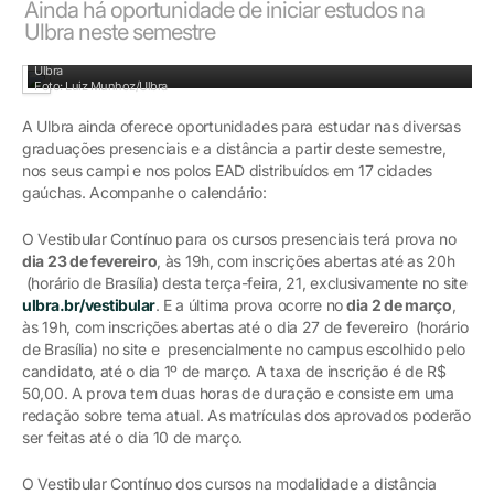
Ainda há oportunidade de iniciar estudos na
Ulbra neste semestre
Vestibulandos e ingressantes pelo Extravestibular ainda podem iniciar estudos na
Ulbra
Foto: Luiz Munhoz/Ulbra
A Ulbra ainda oferece oportunidades para estudar nas diversas
graduações presenciais e a distância a partir deste semestre,
nos seus campi e nos polos EAD distribuídos em 17 cidades
gaúchas. Acompanhe o calendário:
O Vestibular Contínuo para os cursos presenciais terá prova no
dia 23 de fevereiro
, às 19h, com inscrições abertas até as 20h
(horário de Brasília) desta terça-feira, 21, exclusivamente no site
ulbra.br/vestibular
. E a última prova ocorre no
dia 2 de março
,
às 19h, com inscrições abertas até o dia 27 de fevereiro (horário
de Brasília) no site e presencialmente no campus escolhido pelo
candidato, até o dia 1º de março. A taxa de inscrição é de R$
50,00. A prova tem duas horas de duração e consiste em uma
redação sobre tema atual. As matrículas dos aprovados poderão
ser feitas até o dia 10 de março.
O Vestibular Contínuo dos cursos na modalidade a distância