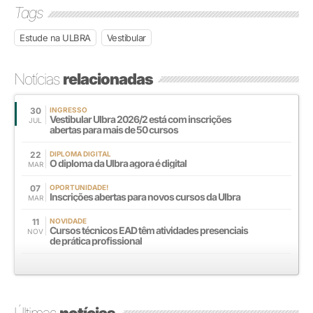
Tags
Estude na ULBRA
Vestibular
Notícias
relacionadas
30
INGRESSO
Vestibular Ulbra 2026/2 está com inscrições
JUL
abertas para mais de 50 cursos
22
DIPLOMA DIGITAL
O diploma da Ulbra agora é digital
MAR
07
OPORTUNIDADE!
Inscrições abertas para novos cursos da Ulbra
MAR
11
NOVIDADE
Cursos técnicos EAD têm atividades presenciais
NOV
de prática profissional