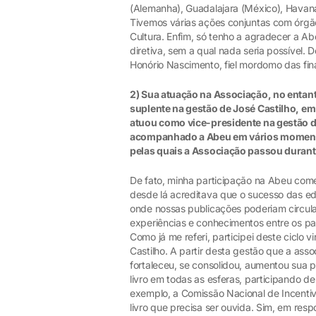
(Alemanha), Guadalajara (México), Havana
Tivemos várias ações conjuntas com órgã
Cultura. Enfim, só tenho a agradecer a A
diretiva, sem a qual nada seria possível
Honório Nascimento, fiel mordomo das fin
2) Sua atuação na Associação, no enta
suplente na gestão de José Castilho, em 
atuou como vice-presidente na gestão d
acompanhado a Abeu em vários momento
pelas quais a Associação passou duran
De fato, minha participação na Abeu com
desde lá acreditava que o sucesso das edi
onde nossas publicações poderiam circul
experiências e conhecimentos entre os pa
Como já me referi, participei deste ciclo 
Castilho. A partir desta gestão que a asso
fortaleceu, se consolidou, aumentou sua p
livro em todas as esferas, participando d
exemplo, a Comissão Nacional de Incentiv
livro que precisa ser ouvida. Sim, em res