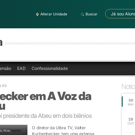
Já sou Alun
Alterar Unidade
Buscar
a
ensão
EAD
Confessionalidade
Notíc
A RS
ecker em A Voz da
30
u
MAI
foi presidente da Abeu em dois biênios
28
OUT
O diretor da Ulbra TV, Valter
 da Abeu
Kuchenbecker, tem uma extensa