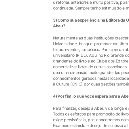
diretorias anteriores é muito positiva, p
continuada. Sempre tenho estimulado e mo
3) Como sua experiência na Editora da U
Abeu?
Naturalmente as duas instituições cresc
Universidade, busquei promover na Ulbra 
feiras, eventos, simpósios. Participei da ab
universitário (PIDL). Aqui no Rio Grande d
grandense do livro e ao Clube dos Edito
comercializar livros de outras associadas
deu uma dimensão muito grande das peculi
conhecimentos gerados nestas localidades
à Cultura (CNIC) por duas gestões também
4) Por fim, o que você espera para a Ab
Para finalizar, desejo à Abeu vida longa e
Todos os esforços para promoção do livro e
exige persistência, pois concorremos com 
Fica meu estímulo e desejo de sucesso a t