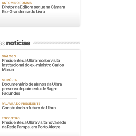
ASTOMIRO ROMAIS
Diretor da Editora segue na Câmara
Rio-Grandense do Livro
mas
notícias
DIÁLOGO
Presidente da Ulbra recebe visita
institucional do ex-ministro Carlos
Marun
MEMÓRIA
Documentário de alunos da Ulbra
preserva depoimento de Bagre
Fagundes
PALAVRA DO PRESIDENTE
Construindo o futuro da Ulbra
ENCONTRO
Presidente da Ulbra visita nova sede
da Rede Pampa, em Porto Alegre