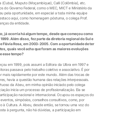
 (Cuba), Maputo (Moçambique), Calli (Colômbia), etc.
os do Governo Federal, como o MEC, MICT e Ministério da
beu pela oportunidade, em especial a toda minha equipe
. Destaco aqui, como homenagem póstuma, o colega Prof.
anças da entidade.
nto, já ocorria há algum tempo, desde que começou como
1999. Além disso, fez parte da diretoria regional do Sul e
e Flávia Rosa, em 2003-2005. Com a oportunidade de ter
s, quais você acha que foram as maiores evoluções
te esse tempo?
eçou em 1999, pois assumi a Editora da Ulbra em 1997 e
toras passava pelo trabalho coletivo e associativo. É por
ar mais rapidamente por este mundo. Além das trocas de
res, havia a questão humana das relações interpessoais.
virtuoso da Abeu, em minha opinião iniciado pelo colega
ciação inicia um processo de profissionalização. Ela se
articipação nacional e internacional. Ocupou os espaços do
e eventos, simpósios, conselhos consultivos, como, por
o à Cultura. A Abeu, desde então, se tornou uma voz do
posta à pergunta, não há dúvidas, a participação em