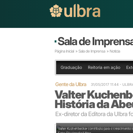
Sala de Imprens
Página Inicial
»
Sala de Imprensa
» Notícia
Graduação
Reitoria em ação
Ext
Gente da Ulbra
31/05/2017 11:44 - ULBR
Valter Kuchenb
História da Abe
Ex-diretor da Editora da Ulbra 
Valter Kuchenbecker contribuiu para o crescimento