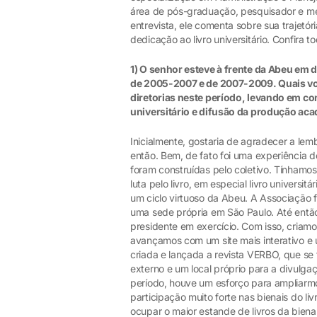
área de pós-graduação, pesquisador e mem
entrevista, ele comenta sobre sua trajetó
dedicação ao livro universitário. Confira 
1) O senhor esteve à frente da Abeu em
de 2005-2007 e de 2007-2009. Quais voc
diretorias neste período, levando em co
universitário e difusão da produção aca
Inicialmente, gostaria de agradecer a le
então. Bem, de fato foi uma experiência 
foram construídas pelo coletivo. Tínhamos
luta pelo livro, em especial livro universit
um ciclo virtuoso da Abeu. A Associação 
uma sede própria em São Paulo. Até entã
presidente em exercício. Com isso, criam
avançamos com um site mais interativo e 
criada e lançada a revista VERBO, que se
externo e um local próprio para a divulg
período, houve um esforço para ampliarm
participação muito forte nas bienais do l
ocupar o maior estande de livros da bienal