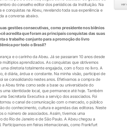
bro do conselho editor dos periódicos da Instituição. Na
ver
ria e conquistas na Abeu, revelando toda sua experiência e
toda a conversa abaixo.
 duas gestões consecutivas, como presidente nos biênios
ê acredita que foram as principais conquistas das suas
nta o trabalho conjunto para a promoção do livro
dêmica por todo o Brasil?
mbrança e o carinho da Abeu. Já se passaram 10 anos desde
de múltiplos aprendizados. As conquistas que obtivemos
 uma diretoria totalmente engajada, com o foco no livro. A
ário, é diária, árdua e constante. Na minha visão, participei de
foi se consolidando nestes anos. Efetivamos a compra de
o a Abeu tinha como sede a base ou universidade do
os uma identidade local, que permanece até hoje. Também
uma Secretaria Executiva a serviço dos associados. Foi
 tornou o canal de comunicação com o mercado, o público
ação do conhecimento, cultura e agendas das editoras. Neste
os o número de associados. Assim, tivemos uma
ivro do Rio de Janeiro e de São Paulo. A Abeu chegou a
. Participamos em feiras internacionais, como Frankfurt