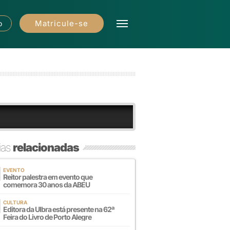
Matricule-se
o
ias
relacionadas
EVENTO
Reitor palestra em evento que
comemora 30 anos da ABEU
CULTURA
Editora da Ulbra está presente na 62ª
Feira do Livro de Porto Alegre