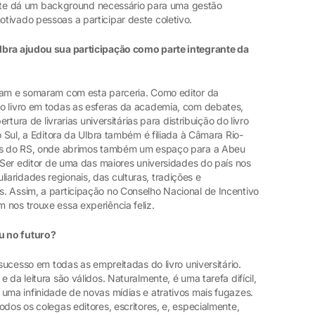
ois te dá um background necessário para uma gestão
tivado pessoas a participar deste coletivo.
lbra ajudou sua participação como parte integrante da
eram e somaram com esta parceria. Como editor da
o livro em todas as esferas da academia, com debates,
ertura de livrarias universitárias para distribuição do livro
o Sul, a Editora da Ulbra também é filiada à Câmara Rio-
res do RS, onde abrimos também um espaço para a Abeu
. Ser editor de uma das maiores universidades do país nos
aridades regionais, das culturas, tradições e
. Assim, a participação no Conselho Nacional de Incentivo
 nos trouxe essa experiência feliz.
eu no futuro?
 sucesso em todas as empreitadas do livro universitário.
 da leitura são válidos. Naturalmente, é uma tarefa difícil,
uma infinidade de novas mídias e atrativos mais fugazes.
odos os colegas editores, escritores, e, especialmente,