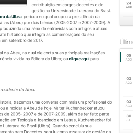
24
contribuição em cargos docentes e de
ABR
gestão na Universidade Luterana do Brasil.
ora da Ulbra
, período no qual ocupou a presidência da
itárias (Abeu) por dois biênios (2005-2007 e 2007-2009). A
produzindo uma série de entrevistas com antigos e atuais
ate histórico que integra as comemorações do seu
m em setembro de 2017.
Últi
al da Abeu, na qual ele conta suas principais realizações
05
iência vivida na Editora da Ulbra; ou
clique aqui
para
AGO
03
AGO
presidente da Abeu
istória, trazemos uma conversa com mais um profissional do
03
AGO
udou a moldar a Abeu de hoje. Valter Kuchenbecker atuou
os de 2005- 2007 e de 2007-2009, além de ter feito parte
30
uação em Teologia e licenciado em Letras, Kuchenbecker foi
JUL
 Luterana do Brasil (Ulbra). Quando concluiu sua
jamento para Docentes, seguiu como assessor de gestão da