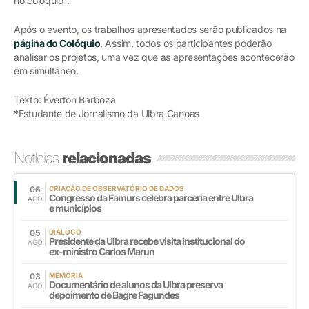
no colóquio".
Após o evento, os trabalhos apresentados serão publicados na
página do Colóquio
. Assim, todos os participantes poderão
analisar os projetos, uma vez que as apresentações acontecerão
em simultâneo.
Texto: Éverton Barboza
*Estudante de Jornalismo da Ulbra Canoas
Notícias
relacionadas
06
CRIAÇÃO DE OBSERVATÓRIO DE DADOS
Congresso da Famurs celebra parceria entre Ulbra
AGO
e municípios
05
DIÁLOGO
Presidente da Ulbra recebe visita institucional do
AGO
ex-ministro Carlos Marun
03
MEMÓRIA
Documentário de alunos da Ulbra preserva
AGO
depoimento de Bagre Fagundes