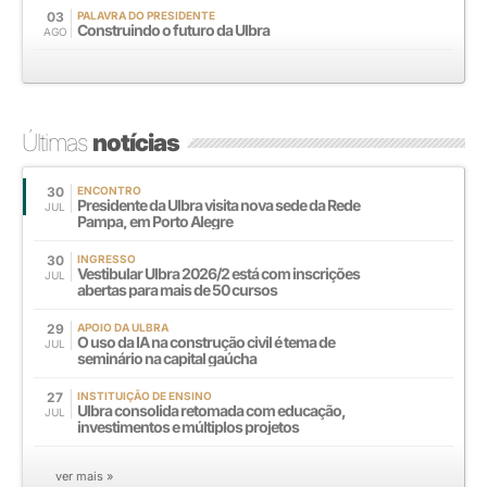
03
PALAVRA DO PRESIDENTE
Construindo o futuro da Ulbra
AGO
Últimas
notícias
30
ENCONTRO
Presidente da Ulbra visita nova sede da Rede
JUL
Pampa, em Porto Alegre
30
INGRESSO
Vestibular Ulbra 2026/2 está com inscrições
JUL
abertas para mais de 50 cursos
29
APOIO DA ULBRA
O uso da IA na construção civil é tema de
JUL
seminário na capital gaúcha
27
INSTITUIÇÃO DE ENSINO
Ulbra consolida retomada com educação,
JUL
investimentos e múltiplos projetos
ver mais »