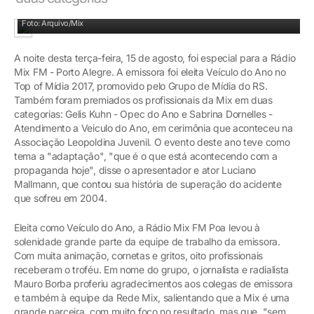
Equipe da Mix comemora as premiações com entusiasmo
Foto: Arquivo/Mix
A noite desta terça-feira, 15 de agosto, foi especial para a Rádio
Mix FM - Porto Alegre. A emissora foi eleita Veículo do Ano no
Top of Mídia 2017, promovido pelo Grupo de Mídia do RS.
Também foram premiados os profissionais da Mix em duas
categorias: Gelis Kuhn - Opec do Ano e Sabrina Dornelles -
Atendimento a Veiculo do Ano, em cerimônia que aconteceu na
Associação Leopoldina Juvenil. O evento deste ano teve como
tema a "adaptação", "que é o que está acontecendo com a
propaganda hoje", disse o apresentador e ator Luciano
Mallmann, que contou sua história de superação do acidente
que sofreu em 2004.
Eleita como Veículo do Ano, a Rádio Mix FM Poa levou à
solenidade grande parte da equipe de trabalho da emissora.
Com muita animação, cornetas e gritos, oito profissionais
receberam o troféu. Em nome do grupo, o jornalista e radialista
Mauro Borba proferiu agradecimentos aos colegas de emissora
e também à equipe da Rede Mix, salientando que a Mix é uma
grande parceira, com muito foco no resultado, mas que, "sem