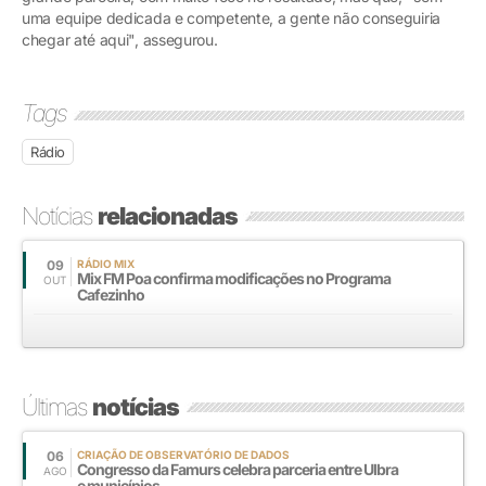
uma equipe dedicada e competente, a gente não conseguiria
chegar até aqui", assegurou.
Tags
Rádio
Notícias
relacionadas
09
RÁDIO MIX
Mix FM Poa confirma modificações no Programa
OUT
Cafezinho
Últimas
notícias
06
CRIAÇÃO DE OBSERVATÓRIO DE DADOS
Congresso da Famurs celebra parceria entre Ulbra
AGO
e municípios