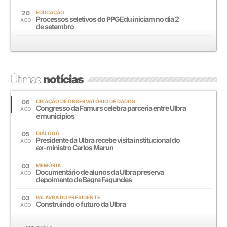
20
EDUCAÇÃO
Processos seletivos do PPGEdu iniciam no dia 2
AGO
de setembro
Últimas
notícias
06
CRIAÇÃO DE OBSERVATÓRIO DE DADOS
Congresso da Famurs celebra parceria entre Ulbra
AGO
e municípios
05
DIÁLOGO
Presidente da Ulbra recebe visita institucional do
AGO
ex-ministro Carlos Marun
03
MEMÓRIA
Documentário de alunos da Ulbra preserva
AGO
depoimento de Bagre Fagundes
03
PALAVRA DO PRESIDENTE
Construindo o futuro da Ulbra
AGO