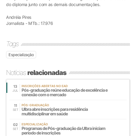
do diploma junto com as demais documentações.
Andréia Pires
Jornalista - MTb.: 17.976
Tags
Especialização
Notícias
relacionadas
13
INSCRIÇÕES ABERTAS NO EAD
Pós-graduação reúne educação de excelência e
JUL
conexão com o mercado
11
PÓS-GRADUAÇÃO
Ulbra abre inscrições para residência
SET
multidisciplinar em saúde
02
ESPECIALIZAÇÃO
Programas de Pós-graduação da Ulbra iniciam
SET
período de inscrições