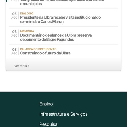
e municípios
05
DIÁLOGO
Presidente da Ulbra recebe visita institucional do
AGO
ex-ministro Carlos Marun
03
MEMÓRIA
Documentário de alunos da Ulbra preserva
AGO
depoimento de Bagre Fagundes
03
PALAVRA DO PRESIDENTE
Construindo o futuro da Ulbra
AGO
ver mais »
Ensino
Infraestrutura e Serviços
Pesquisa