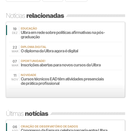
Notícias
relacionadas
19
EDUCAÇÃO
Ulbra em rede sobre políticas afirmativas na pós-
DEZ
graduação
22
DIPLOMA DIGITAL
O diploma da Ulbra agora é digital
MAR
07
OPORTUNIDADE!
Inscrições abertas para novos cursos da Ulbra
MAR
11
NOVIDADE
Cursos técnicos EAD têm atividades presenciais
NOV
de prática profissional
Últimas
notícias
06
CRIAÇÃO DE OBSERVATÓRIO DE DADOS
Congresso da Famurs celebra parceria entre Ulbra
AGO