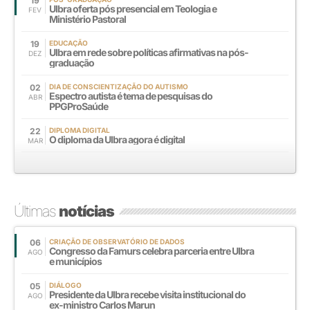
19
Ulbra oferta pós presencial em Teologia e
FEV
Ministério Pastoral
19
EDUCAÇÃO
Ulbra em rede sobre políticas afirmativas na pós-
DEZ
graduação
02
DIA DE CONSCIENTIZAÇÃO DO AUTISMO
Espectro autista é tema de pesquisas do
ABR
PPGProSaúde
22
DIPLOMA DIGITAL
O diploma da Ulbra agora é digital
MAR
Últimas
notícias
06
CRIAÇÃO DE OBSERVATÓRIO DE DADOS
Congresso da Famurs celebra parceria entre Ulbra
AGO
e municípios
05
DIÁLOGO
Presidente da Ulbra recebe visita institucional do
AGO
ex-ministro Carlos Marun