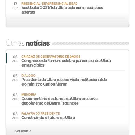
17
PRESENCIAL, SEMIPRESENCIAL E EAD
Vestibular 2021/1 da Ulbra está com inscrições
DEZ
abertas
Últimas
notícias
06
CRIAÇÃO DE OBSERVATÓRIO DE DADOS
Congresso da Famurs celebra parceria entre Ulbra
AGO
e municípios
05
DIÁLOGO
Presidente da Ulbra recebe visita institucional do
AGO
ex-ministro Carlos Marun
03
MEMÓRIA
Documentário de alunos da Ulbra preserva
AGO
depoimento de Bagre Fagundes
03
PALAVRA DO PRESIDENTE
Construindo o futuro da Ulbra
AGO
ver mais »