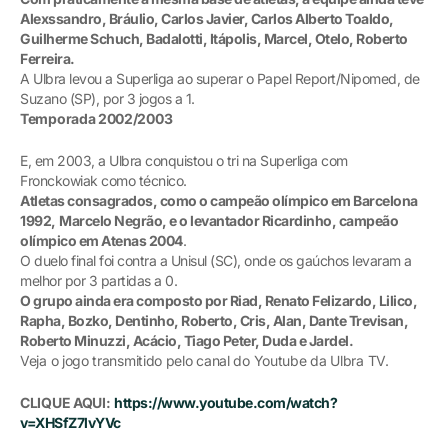
Alexssandro, Bráulio, Carlos Javier, Carlos Alberto Toaldo,
Guilherme Schuch, Badalotti, Itápolis, Marcel, Otelo, Roberto
Ferreira.
A Ulbra levou a Superliga ao superar o Papel Report/Nipomed, de
Suzano (SP), por 3 jogos a 1.
Temporada 2002/2003
E, em 2003, a Ulbra conquistou o tri na Superliga com
Fronckowiak como técnico.
Atletas consagrados, como o campeão olímpico em Barcelona
1992,
Marcelo Negrão, e o levantador Ricardinho, campeão
olímpico em Atenas 2004
.
O duelo final foi contra a Unisul (SC), onde os gaúchos levaram a
melhor por 3 partidas a 0.
O grupo ainda era composto por Riad, Renato Felizardo, Lilico,
Rapha, Bozko, Dentinho, Roberto, Cris, Alan, Dante Trevisan,
Roberto Minuzzi, Acácio, Tiago Peter, Duda e Jardel.
Veja o jogo transmitido pelo canal do Youtube da Ulbra TV.
CLIQUE AQUI:
https://www.youtube.com/watch?
v=XHSfZ7lvYVc