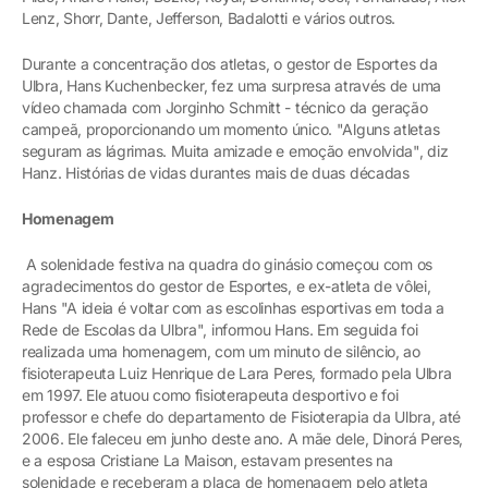
Lenz, Shorr, Dante, Jefferson, Badalotti e vários outros.
Durante a concentração dos atletas, o gestor de Esportes da
Ulbra, Hans Kuchenbecker, fez uma surpresa através de uma
vídeo chamada com Jorginho Schmitt - técnico da geração
campeã, proporcionando um momento único. "Alguns atletas
seguram as lágrimas. Muita amizade e emoção envolvida", diz
Hanz. Histórias de vidas durantes mais de duas décadas
Homenagem
A solenidade festiva na quadra do ginásio começou com os
agradecimentos do gestor de Esportes, e ex-atleta de vôlei,
Hans "A ideia é voltar com as escolinhas esportivas em toda a
Rede de Escolas da Ulbra", informou Hans. Em seguida foi
realizada uma homenagem, com um minuto de silêncio, ao
fisioterapeuta Luiz Henrique de Lara Peres, formado pela Ulbra
em 1997. Ele atuou como fisioterapeuta desportivo e foi
professor e chefe do departamento de Fisioterapia da Ulbra, até
2006. Ele faleceu em junho deste ano. A mãe dele, Dinorá Peres,
e a esposa Cristiane La Maison, estavam presentes na
solenidade e receberam a placa de homenagem pelo atleta