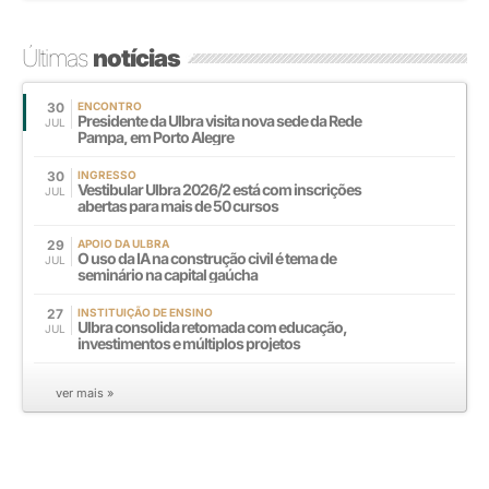
Últimas
notícias
30
ENCONTRO
Presidente da Ulbra visita nova sede da Rede
JUL
Pampa, em Porto Alegre
30
INGRESSO
Vestibular Ulbra 2026/2 está com inscrições
JUL
abertas para mais de 50 cursos
29
APOIO DA ULBRA
O uso da IA na construção civil é tema de
JUL
seminário na capital gaúcha
27
INSTITUIÇÃO DE ENSINO
Ulbra consolida retomada com educação,
JUL
investimentos e múltiplos projetos
ver mais »