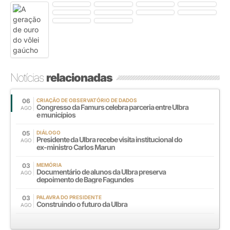
Notícias
relacionadas
06
CRIAÇÃO DE OBSERVATÓRIO DE DADOS
Congresso da Famurs celebra parceria entre Ulbra
AGO
e municípios
05
DIÁLOGO
Presidente da Ulbra recebe visita institucional do
AGO
ex-ministro Carlos Marun
03
MEMÓRIA
Documentário de alunos da Ulbra preserva
AGO
depoimento de Bagre Fagundes
03
PALAVRA DO PRESIDENTE
Construindo o futuro da Ulbra
AGO