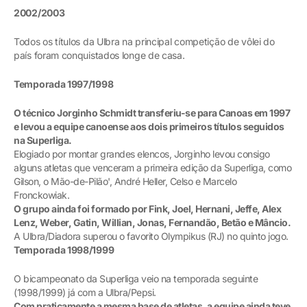
2002/2003
Todos os títulos da Ulbra na principal competição de vôlei do
país foram conquistados longe de casa.
Temporada 1997/1998
O técnico Jorginho Schmidt transferiu-se para Canoas em 1997
e levou a equipe canoense aos dois primeiros títulos seguidos
na Superliga.
Elogiado por montar grandes elencos, Jorginho levou consigo
alguns atletas que venceram a primeira edição da Superliga, como
Gilson, o Mão-de-Pilão', André Heller, Celso e Marcelo
Fronckowiak.
O grupo ainda foi formado por Fink, Joel, Hernani, Jeffe, Alex
Lenz, Weber, Gatin, Willian, Jonas, Fernandão, Betão e Mâncio.
A Ulbra/Diadora superou o favorito Olympikus (RJ) no quinto jogo.
Temporada 1998/1999
O bicampeonato da Superliga veio na temporada seguinte
(1998/1999) já com a Ulbra/Pepsi.
Com praticamente a mesma base de atletas, a equipe ainda teve