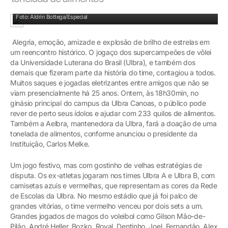
A geração de ouro do vôlei gaúcho
Foto: Aldrin Bottega/Especial
Alegria, emoção, amizade e explosão de brilho de estrelas em
um reencontro histórico. O jogaço dos supercampeões de vôlei
da Universidade Luterana do Brasil (Ulbra), e também dos
demais que fizeram parte da história do time, contagiou a todos.
Muitos saques e jogadas eletrizantes entre amigos que não se
viam presencialmente há 25 anos. Ontem, às 18h30min, no
ginásio principal do campus da Ulbra Canoas, o público pode
rever de perto seus ídolos e ajudar com 233 quilos de alimentos.
Também a Aelbra, mantenedora da Ulbra, fará a doação de uma
tonelada de alimentos, conforme anunciou o presidente da
Instituição, Carlos Melke.
Um jogo festivo, mas com gostinho de velhas estratégias de
disputa. Os ex-atletas jogaram nos times Ulbra A e Ulbra B, com
camisetas azuis e vermelhas, que representam as cores da Rede
de Escolas da Ulbra. No mesmo estádio que já foi palco de
grandes vitórias, o time vermelho venceu por dois sets a um.
Grandes jogados de magos do voleibol como Gilson Mão-de-
Pilão, André Heller, Bozko, Royal, Dentinho, Joel, Fernandão, Alex