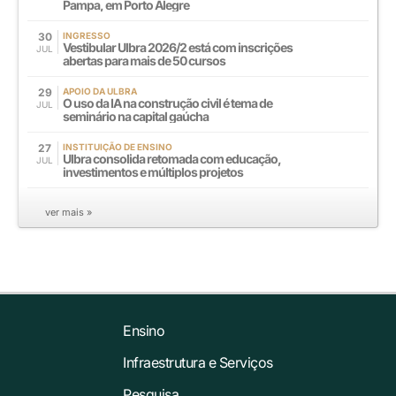
Pampa, em Porto Alegre
30
INGRESSO
Vestibular Ulbra 2026/2 está com inscrições
JUL
abertas para mais de 50 cursos
29
APOIO DA ULBRA
O uso da IA na construção civil é tema de
JUL
seminário na capital gaúcha
27
INSTITUIÇÃO DE ENSINO
Ulbra consolida retomada com educação,
JUL
investimentos e múltiplos projetos
ver mais »
Ensino
Infraestrutura e Serviços
Pesquisa