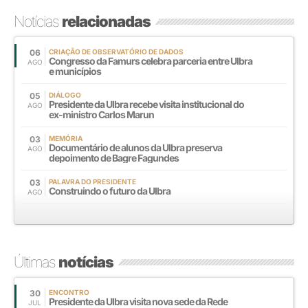
Notícias
relacionadas
06
CRIAÇÃO DE OBSERVATÓRIO DE DADOS
Congresso da Famurs celebra parceria entre Ulbra
AGO
e municípios
05
DIÁLOGO
Presidente da Ulbra recebe visita institucional do
AGO
ex-ministro Carlos Marun
03
MEMÓRIA
Documentário de alunos da Ulbra preserva
AGO
depoimento de Bagre Fagundes
03
PALAVRA DO PRESIDENTE
Construindo o futuro da Ulbra
AGO
Últimas
notícias
30
ENCONTRO
Presidente da Ulbra visita nova sede da Rede
JUL