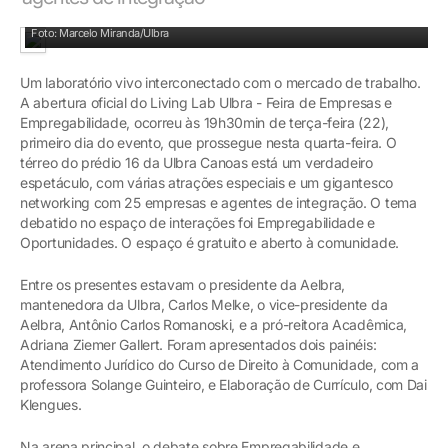
Arena principal: mediação Rodrigo Adams, do Grupo RBS
Foto: Marcelo Miranda/Ulbra
Um laboratório vivo interconectado com o mercado de trabalho.
A abertura oficial do Living Lab Ulbra - Feira de Empresas e
Empregabilidade, ocorreu às 19h30min de terça-feira (22),
primeiro dia do evento, que prossegue nesta quarta-feira. O
térreo do prédio 16 da Ulbra Canoas está um verdadeiro
espetáculo, com várias atrações especiais e um gigantesco
networking com 25 empresas e agentes de integração. O tema
debatido no espaço de interações foi Empregabilidade e
Oportunidades. O espaço é gratuito e aberto à comunidade.
Entre os presentes estavam o presidente da Aelbra,
mantenedora da Ulbra, Carlos Melke, o vice-presidente da
Aelbra, Antônio Carlos Romanoski, e a pró-reitora Acadêmica,
Adriana Ziemer Gallert. Foram apresentados dois painéis:
Atendimento Jurídico do Curso de Direito à Comunidade, com a
professora Solange Guinteiro, e Elaboração de Currículo, com Dai
Klengues.
Na arena principal, o debate sobre Empregabilidade e