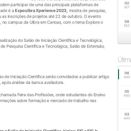
02
odem participar de uma das principais plataformas de
SET
dade é a
Expoulbra Xperience 2023,
mostra de pesquisa,
 as inscrições de projetos até 22 de outubro. O evento
08
, no campus da Ulbra em Canoas, com o tema Explore o
DEZ
lização do Salão de Iniciação Científica e Tecnológica,
m de Pesquisa Científica e Tecnológica, Salão de Extensão,
Últi
06
o de Iniciação Científica serão convidados a publicar artigo
AGO
a, após análise da banca avaliadora.
05
chamada Feira das Profissões, onde estudantes do Ensino
AGO
ormações sobre formação e mercado de trabalho nas
03
AGO
ca e Salão de Iniciação Científica Júnior: SIC e SICJr