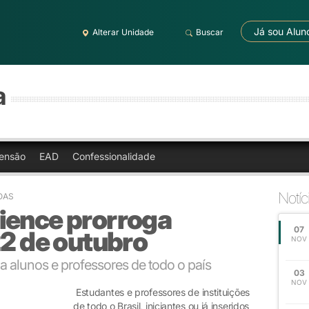
Já sou Alun
Alterar Unidade
Buscar
a
ensão
EAD
Confessionalidade
Notíc
NOAS
ience prorroga
07
22 de outubro
NOV
 a alunos e professores de todo o país
03
NOV
Estudantes e professores de instituições
de todo o Brasil, iniciantes ou já inseridos