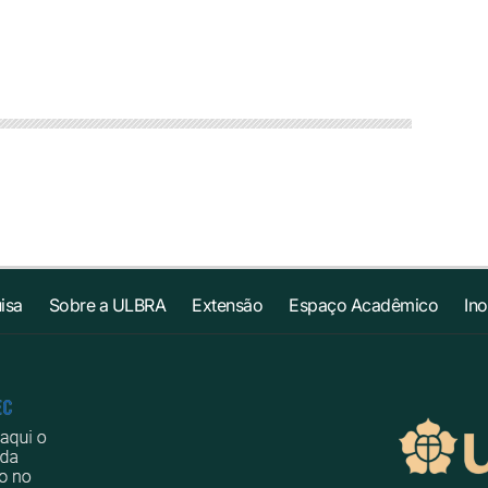
isa
Sobre a ULBRA
Extensão
Espaço Acadêmico
In