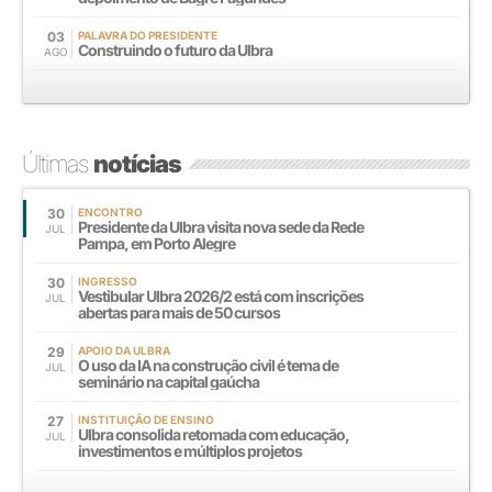
03
PALAVRA DO PRESIDENTE
Construindo o futuro da Ulbra
AGO
Últimas
notícias
30
ENCONTRO
Presidente da Ulbra visita nova sede da Rede
JUL
Pampa, em Porto Alegre
30
INGRESSO
Vestibular Ulbra 2026/2 está com inscrições
JUL
abertas para mais de 50 cursos
29
APOIO DA ULBRA
O uso da IA na construção civil é tema de
JUL
seminário na capital gaúcha
27
INSTITUIÇÃO DE ENSINO
Ulbra consolida retomada com educação,
JUL
investimentos e múltiplos projetos