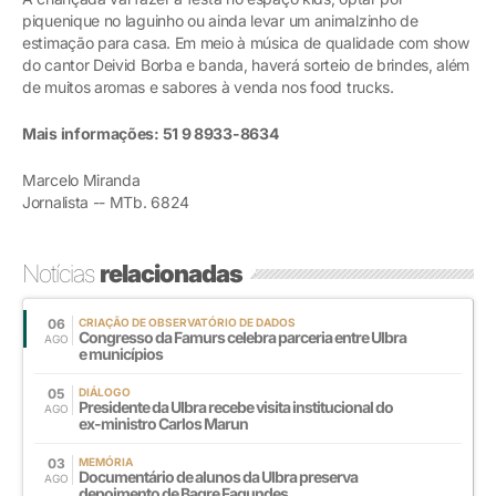
piquenique no laguinho ou ainda levar um animalzinho de
estimação para casa. Em meio à música de qualidade com show
do cantor Deivid Borba e banda, haverá sorteio de brindes, além
de muitos aromas e sabores à venda nos food trucks.
Mais informações: 51 9 8933-8634
Marcelo Miranda
Jornalista -- MTb. 6824
Notícias
relacionadas
06
CRIAÇÃO DE OBSERVATÓRIO DE DADOS
Congresso da Famurs celebra parceria entre Ulbra
AGO
e municípios
05
DIÁLOGO
Presidente da Ulbra recebe visita institucional do
AGO
ex-ministro Carlos Marun
03
MEMÓRIA
Documentário de alunos da Ulbra preserva
AGO
depoimento de Bagre Fagundes