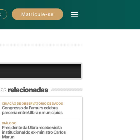
Matricule-se
o
ias
relacionadas
CRIAÇÃO DE OBSERVATÓRIO DE DADOS
Congresso da Famurs celebra
parceria entre Ulbra e municípios
DIÁLOGO
Presidente da Ulbra recebe visita
institucional do ex-ministro Carlos
Marun