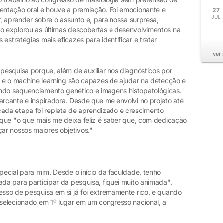
sentação oral e houve a premiação. Foi emocionante e
27
JUL
ar, aprender sobre o assunto e, para nossa surpresa,
ho explorou as últimas descobertas e desenvolvimentos na
estratégias mais eficazes para identificar e tratar
ver
 pesquisa porque, além de auxiliar nos diagnósticos por
al e o machine learning são capazes de ajudar na detecção e
ando sequenciamento genético e imagens histopatológicas.
arcante e inspiradora. Desde que me envolvi no projeto até
da etapa foi repleta de aprendizado e crescimento
a que "o que mais me deixa feliz é saber que, com dedicação
ar nossos maiores objetivos."
special para mim. Desde o início da faculdade, tenho
ada para participar da pesquisa, fiquei muito animada",
esso de pesquisa em si já foi extremamente rico, e quando
 selecionado em 1º lugar em um congresso nacional, a