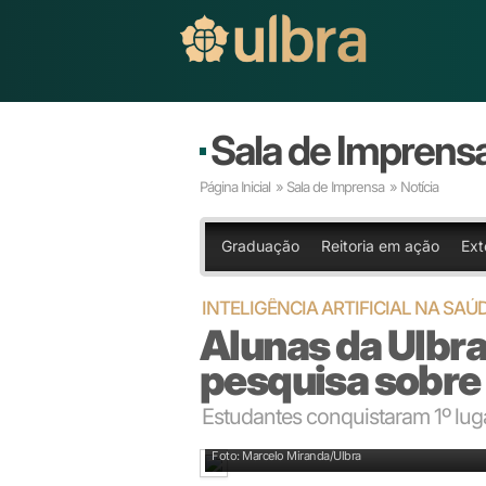
Sala de Imprens
Página Inicial
»
Sala de Imprensa
» Notícia
Graduação
Reitoria em ação
Ext
INTELIGÊNCIA ARTIFICIAL NA SAÚ
Alunas da Ulbr
pesquisa sobre
Estudantes conquistaram 1º lug
Futuras médicas: Camila, Isabela, Rafaela e Marina
Foto: Marcelo Miranda/Ulbra