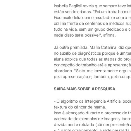
Isabella Paglioli revela que sempre teve 
estão sendo criadas. "Foi um trabalho muit
Fico muito feliz com o resultado e com a 
oral na frente de centenas de médicos sup
tudo na vida, sem um grupo dedicado e co
nada disso seria possível", afirma.
Já outra premiada, Maria Catarina, diz que
no auxílio de diagnósticos porque é um 
aluna explica que todas as etapas do pro
concepção do trabalho até a apresentaçã
abordado. "Sinto-me imensamente orgulh
pela apresentação e, também, pela conqui
SAIBA MAIS SOBRE A PESQUISA
- O algoritmo da Inteligência Artificial p
textura do câncer de mama.
Isso é alcançado durante o processo de 
variedade de exemplos de imagens, tant
devidamente rotulada (câncer presente/n
- Durante o treinamento, a rede neural da