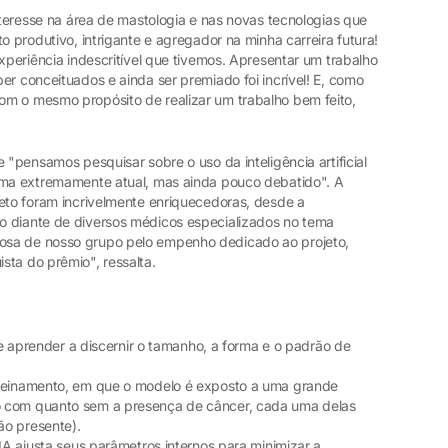
interesse na área de mastologia e nas novas tecnologias que
o produtivo, intrigante e agregador na minha carreira futura!
experiência indescritível que tivemos. Apresentar um trabalho
er conceituados e ainda ser premiado foi incrível! E, como
m o mesmo propósito de realizar um trabalho bem feito,
 "pensamos pesquisar sobre o uso da inteligência artificial
tema extremamente atual, mas ainda pouco debatido". A
jeto foram incrivelmente enriquecedoras, desde a
o diante de diversos médicos especializados no tema
osa de nosso grupo pelo empenho dedicado ao projeto,
sta do prêmio", ressalta.
ode aprender a discernir o tamanho, a forma e o padrão de
treinamento, em que o modelo é exposto a uma grande
o com quanto sem a presença de câncer, cada uma delas
ão presente).
 IA ajusta seus parâmetros internos para minimizar a