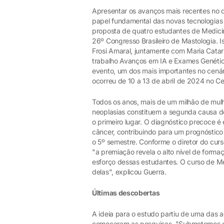
Apresentar os avanços mais recentes no
papel fundamental das novas tecnologias de
proposta de quatro estudantes de Medicin
26º Congresso Brasileiro de Mastologia. Isa
Frosi Amaral, juntamente com Maria Catar
trabalho Avanços em IA e Exames Genétic
evento, um dos mais importantes no cenári
ocorreu de 10 a 13 de abril de 2024 no C
Todos os anos, mais de um milhão de mul
neoplasias constituem a segunda causa 
o primeiro lugar. O diagnóstico precoce 
câncer, contribuindo para um prognóstico
o 5º semestre. Conforme o diretor do cur
"a premiação revela o alto nível de form
esforço dessas estudantes. O curso de Me
delas", explicou Guerra.
Últimas descobertas
A ideia para o estudo partiu de uma das 
começaram as pesquisas. "Submetemos o 