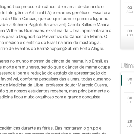
 diagnóstico precoce do câncer de mama, destacando o
03
 Inteligência Artificial (IA) e exames genéticos. Essa foi a
AGO
a da Ulbra Canoas, que conquistaram o primeiro lugar no
bella Schnorr Paglioli, Rafaela Zell, Camila Salles e Marina
ina Wilhelms Guimarães, ex-aluna da Ulbra, apresentaram o
03
AGO
os para o Diagnóstico Preventivo do Câncer de Mama. O
o médico e científico do Brasil na área de mastologia,
entro de Eventos do BarraShoppingSul, em Porto Alegre.
heres no mundo morrem de câncer de mama. No Brasil, as
Últi
de morte em mulheres, sendo que o câncer de mama ocupa
é essencial para a redução do estágio de apresentação do
 favorável, conforme pesquisas das alunas, todas cursando
30
JUL
so de Medicina da Ulbra, professor doutor Marcelo Guerra,
ação que nossos estudantes recebem, mas principalmente o
dicina ficou muito orgulhoso com a grande conquista
30
JUL
29
JUL
acadêmicas durante as férias. Elas montaram o grupo e
trabalho ao congresso de mastologia sem pretensão de