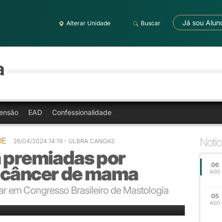
Já sou Alun
Alterar Unidade
Buscar
a
ensão
EAD
Confessionalidade
DE
Notíc
26/04/2024 14:19 - ULBRA CANOAS
a premiadas por
06
 câncer de mama
AGO
ar em Congresso Brasileiro de Mastologia
05
AGO