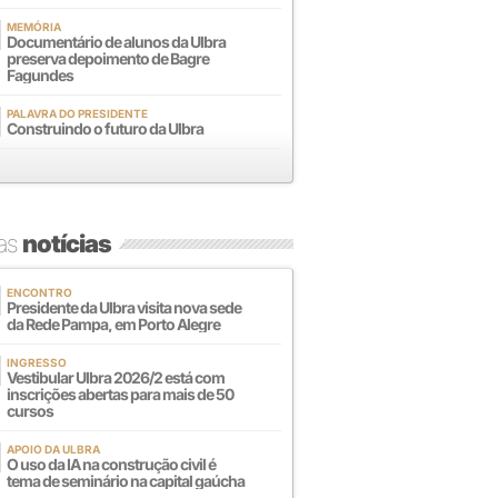
MEMÓRIA
Documentário de alunos da Ulbra
preserva depoimento de Bagre
Fagundes
PALAVRA DO PRESIDENTE
Construindo o futuro da Ulbra
mas
notícias
ENCONTRO
Presidente da Ulbra visita nova sede
da Rede Pampa, em Porto Alegre
INGRESSO
Vestibular Ulbra 2026/2 está com
inscrições abertas para mais de 50
cursos
APOIO DA ULBRA
O uso da IA na construção civil é
tema de seminário na capital gaúcha