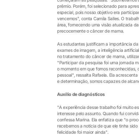
prêmio. Porém, foi selecionado para apre
especial, pois nosso objetivo era particip
vencemos", conta Camila Salles. O trabal
área, fornecendo uma visão atualizada das 
precocemente o câncer de mama.
As estudantes justificam a importância da
exames de imagem, a inteligência artifici
no tratamento do câncer de mama, utiliz
"Participar da pesquisa foi uma jornada m
o momento em que fomos reconhecidas, ca
pessoal", ressalta Rafaela. Ela acrescent
e determinação, somos capazes de alcanç
Auxílio de diagnósticos
"A experiência desse trabalho foi muito e
interesse pelo assunto. Quando fui convid
confessa Marina. Ela enfatiza que "o proc
recebemos a notícia de que ele tinha sido
felicidade foi maior ainda".