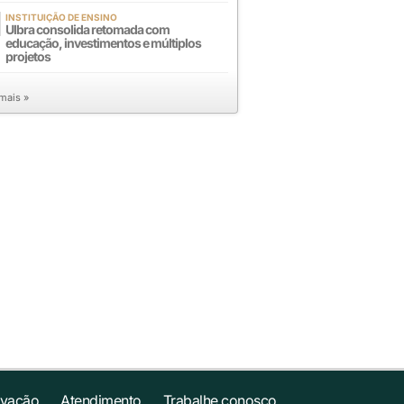
INSTITUIÇÃO DE ENSINO
Ulbra consolida retomada com
educação, investimentos e múltiplos
projetos
 mais »
ovação
Atendimento
Trabalhe conosco