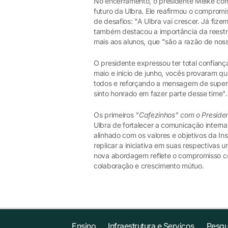
No encerramento, o presidente Melke co
futuro da Ulbra. Ele reafirmou o compromi
de desafios: "A Ulbra vai crescer. Já fizem
também destacou a importância da reestr
mais aos alunos, que "são a razão de noss
O presidente expressou ter total confianç
maio e início de junho, vocês provaram qu
todos e reforçando a mensagem de super
sinto honrado em fazer parte desse time".
Os primeiros
"Cafezinhos" com o Preside
Ulbra de fortalecer a comunicação interna
alinhado com os valores e objetivos da Inst
replicar a iniciativa em suas respectivas 
nova abordagem reflete o compromisso con
colaboração e crescimento mútuo.
Ensino
Infraestrutura e Serviços
Pesqu