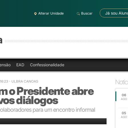
Já sou Alun
Alterar Unidade
Buscar
a
ensão
EAD
Confessionalidade
Notíc
 16:23 - ULBRA CANOAS
m o Presidente abre
06
vos diálogos
AGO
colaboradores para um encontro informal
05
ideias e perspectivas
AGO