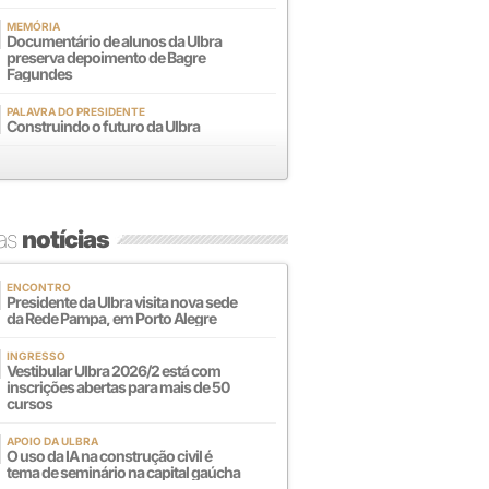
MEMÓRIA
Documentário de alunos da Ulbra
preserva depoimento de Bagre
Fagundes
PALAVRA DO PRESIDENTE
Construindo o futuro da Ulbra
mas
notícias
ENCONTRO
Presidente da Ulbra visita nova sede
da Rede Pampa, em Porto Alegre
INGRESSO
Vestibular Ulbra 2026/2 está com
inscrições abertas para mais de 50
cursos
APOIO DA ULBRA
O uso da IA na construção civil é
tema de seminário na capital gaúcha