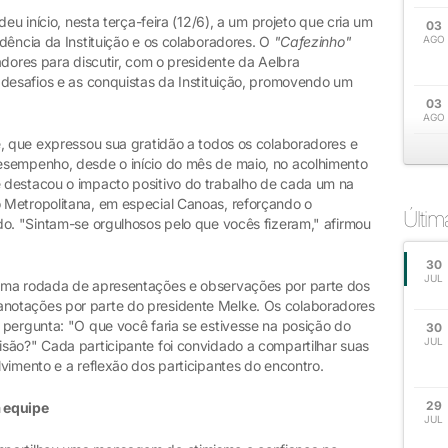
eu início, nesta terça-feira (12/6), a um projeto que cria um
03
dência da Instituição e os colaboradores. O
"Cafezinho"
AGO
adores para discutir, com o presidente da Aelbra
 desafios e as conquistas da Instituição, promovendo um
03
AGO
e, que expressou sua gratidão a todos os colaboradores e
esempenho, desde o início do mês de maio, no acolhimento
 destacou o impacto positivo do trabalho de cada um na
 Metropolitana, em especial Canoas, reforçando o
Últi
do. "Sintam-se orgulhosos pelo que vocês fizeram," afirmou
30
JUL
uma rodada de apresentações e observações por parte dos
notações por parte do presidente Melke. Os colaboradores
 pergunta: "O que você faria se estivesse na posição do
30
JUL
são?" Cada participante foi convidado a compartilhar suas
vimento e a reflexão dos participantes do encontro.
29
 equipe
JUL