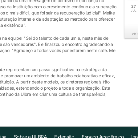
mpartilhou uma mensagem de otimismo e confiança no
sso da Instituição com o crescimento contínuo e a superação
27
JUL
os o mais difícil, que foi sair da recuperação judicial". Melke
uturação interna e da adaptação ao mercado para oferecer
a existência".
ver
a na equipe: "Sei do talento de cada um e, neste mês de
e são vencedores". Ele finalizou o encontro agradecendo a
ação: "Agradeço a todos vocês por estarem neste café. Me
nte
representam um passo significativo na estratégia da
 e promover um ambiente de trabalho colaborativo e eficaz,
ituição. A partir deste modelo, os diretores regionais irão
unidades, estendendo o projeto a toda a organização. Esta
tínuo da Ulbra em criar uma cultura de transparência,
isa
Sobre a ULBRA
Extensão
Espaço Acadêmico
In