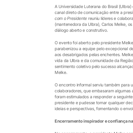
A Universidade Luterana do Brasil (Ulbra) d
canal direto de comunicação entre a presi
com o Presidente
reuniu líderes e colabor
(mantenedora da Ulbra), Carlos Melke, os
diálogo aberto e construtivo.
O evento foi aberto pelo presidente Melk
parabenizou a equipe pelo excepcional d
aos desabrigados pelas enchentes. Melke
vida da Ulbra e da comunidade da Região
sentimento coletivo pelo sucesso alcança
Melke.
O encontro informal serviu também para 
colaboradores, que embasaram algumas a
foram estimulados a responder a seguinte
presidente e pudesse tomar qualquer deci
ideias e perspectivas, fomentando o envol
Encerramento inspirador e confiança na