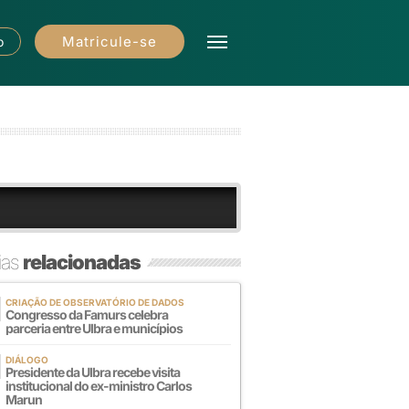
Matricule-se
o
ias
relacionadas
CRIAÇÃO DE OBSERVATÓRIO DE DADOS
Congresso da Famurs celebra
parceria entre Ulbra e municípios
DIÁLOGO
Presidente da Ulbra recebe visita
institucional do ex-ministro Carlos
Marun