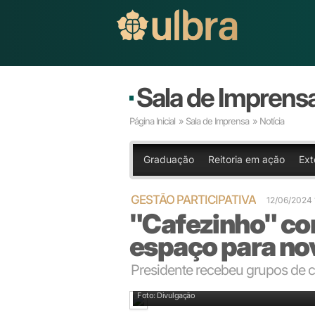
Sala de Imprens
Página Inicial
»
Sala de Imprensa
» Notícia
Graduação
Reitoria em ação
Ext
GESTÃO PARTICIPATIVA
12/06/2024
"Cafezinho" co
espaço para no
Presidente recebeu grupos de 
Cada participante foi convidado a compartilhar suas 
Foto: Divulgação