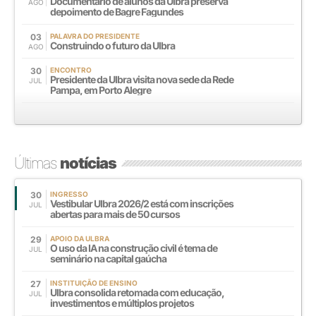
Documentário de alunos da Ulbra preserva
AGO
depoimento de Bagre Fagundes
03
PALAVRA DO PRESIDENTE
Construindo o futuro da Ulbra
AGO
30
ENCONTRO
Presidente da Ulbra visita nova sede da Rede
JUL
Pampa, em Porto Alegre
Últimas
notícias
30
INGRESSO
Vestibular Ulbra 2026/2 está com inscrições
JUL
abertas para mais de 50 cursos
29
APOIO DA ULBRA
O uso da IA na construção civil é tema de
JUL
seminário na capital gaúcha
27
INSTITUIÇÃO DE ENSINO
Ulbra consolida retomada com educação,
JUL
investimentos e múltiplos projetos