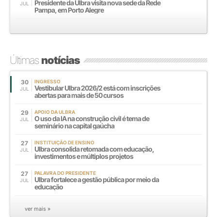
Presidente da Ulbra visita nova sede da Rede
JUL
Pampa, em Porto Alegre
Últimas
notícias
30
INGRESSO
Vestibular Ulbra 2026/2 está com inscrições
JUL
abertas para mais de 50 cursos
29
APOIO DA ULBRA
O uso da IA na construção civil é tema de
JUL
seminário na capital gaúcha
27
INSTITUIÇÃO DE ENSINO
Ulbra consolida retomada com educação,
JUL
investimentos e múltiplos projetos
27
PALAVRA DO PRESIDENTE
Ulbra fortalece a gestão pública por meio da
JUL
educação
ver mais »