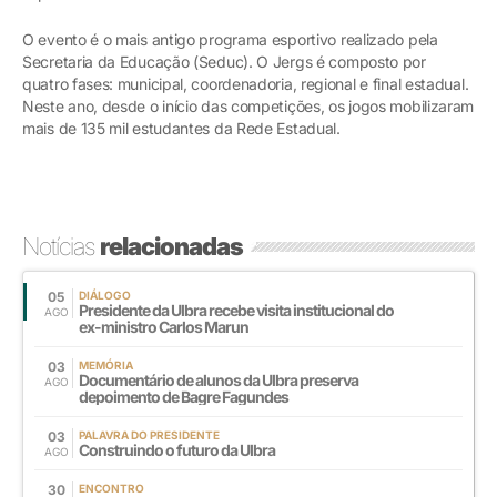
O evento é o mais antigo programa esportivo realizado pela
Secretaria da Educação (Seduc). O Jergs é composto por
quatro fases: municipal, coordenadoria, regional e final estadual.
Neste ano, desde o início das competições, os jogos mobilizaram
mais de 135 mil estudantes da Rede Estadual.
Notícias
relacionadas
05
DIÁLOGO
Presidente da Ulbra recebe visita institucional do
AGO
ex-ministro Carlos Marun
03
MEMÓRIA
Documentário de alunos da Ulbra preserva
AGO
depoimento de Bagre Fagundes
03
PALAVRA DO PRESIDENTE
Construindo o futuro da Ulbra
AGO
30
ENCONTRO