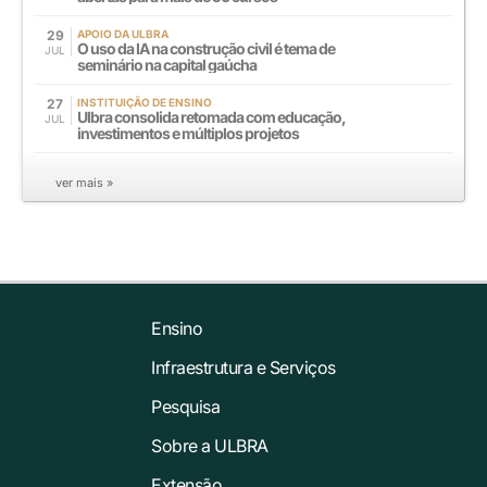
29
APOIO DA ULBRA
O uso da IA na construção civil é tema de
JUL
seminário na capital gaúcha
27
INSTITUIÇÃO DE ENSINO
Ulbra consolida retomada com educação,
JUL
investimentos e múltiplos projetos
ver mais »
Ensino
Infraestrutura e Serviços
Pesquisa
Sobre a ULBRA
Extensão