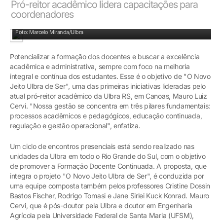
Pró-reitor acadêmico lidera capacitações para
coordenadores
Mauro Cervi: desenvolver competências e habilidades entre os docentes
Foto: Marcelo Miranda/Ulbra
Potencializar a formação dos docentes e buscar a excelência
acadêmica e administrativa, sempre com foco na melhoria
integral e contínua dos estudantes. Esse é o objetivo de "O Novo
Jeito Ulbra de Ser", uma das primeiras iniciativas lideradas pelo
atual pró-reitor acadêmico da Ulbra RS, em Canoas, Mauro Luiz
Cervi. "Nossa gestão se concentra em três pilares fundamentais:
processos acadêmicos e pedagógicos, educação continuada,
regulação e gestão operacional", enfatiza.
Um ciclo de encontros presenciais está sendo realizado nas
unidades da Ulbra em todo o Rio Grande do Sul, com o objetivo
de promover a Formação Docente Continuada. A proposta, que
integra o projeto "O Novo Jeito Ulbra de Ser", é conduzida por
uma equipe composta também pelos professores Cristine Dossin
Bastos Fischer, Rodrigo Tomasi e Jane Sirlei Kuck Konrad. Mauro
Cervi, que é pós-doutor pela Ulbra e doutor em Engenharia
Agrícola pela Universidade Federal de Santa Maria (UFSM),