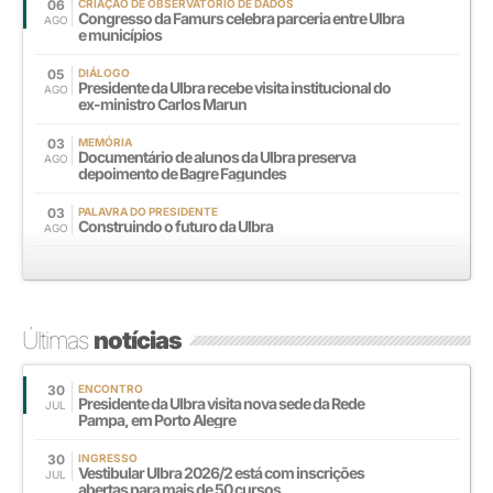
06
CRIAÇÃO DE OBSERVATÓRIO DE DADOS
Congresso da Famurs celebra parceria entre Ulbra
AGO
e municípios
05
DIÁLOGO
Presidente da Ulbra recebe visita institucional do
AGO
ex-ministro Carlos Marun
03
MEMÓRIA
Documentário de alunos da Ulbra preserva
AGO
depoimento de Bagre Fagundes
03
PALAVRA DO PRESIDENTE
Construindo o futuro da Ulbra
AGO
Últimas
notícias
30
ENCONTRO
Presidente da Ulbra visita nova sede da Rede
JUL
Pampa, em Porto Alegre
30
INGRESSO
Vestibular Ulbra 2026/2 está com inscrições
JUL
abertas para mais de 50 cursos