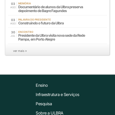
03
MEMÓRIA
Documentário de alunos da Ulbra preserva
AGO
depoimento de Bagre Fagundes
03
PALAVRA DO PRESIDENTE
Construindo o futuro da Ulbra
AGO
30
ENCONTRO
Presidente da Ulbra visita nova sede da Rede
JUL
Pampa, em Porto Alegre
ver mais »
Ensino
Infraestrutura e Serviços
Pesquisa
Sobre a ULBRA