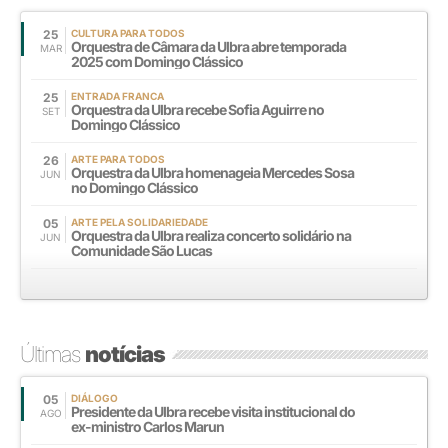
25
CULTURA PARA TODOS
Orquestra de Câmara da Ulbra abre temporada
MAR
2025 com Domingo Clássico
25
ENTRADA FRANCA
Orquestra da Ulbra recebe Sofia Aguirre no
SET
Domingo Clássico
26
ARTE PARA TODOS
Orquestra da Ulbra homenageia Mercedes Sosa
JUN
no Domingo Clássico
05
ARTE PELA SOLIDARIEDADE
Orquestra da Ulbra realiza concerto solidário na
JUN
Comunidade São Lucas
Últimas
notícias
05
DIÁLOGO
Presidente da Ulbra recebe visita institucional do
AGO
ex-ministro Carlos Marun