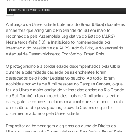
Placa foi entregue pelo presidente da ALRS e por secretários do Estado
Foto: Marcelo Miranda/Ulbra
A atuação da Universidade Luterana do Brasil (Ulbra) durante as
enchentes que atingiram o Rio Grande do Sul em maio foi
reconhecida pela Assembleia Legislativa do Estado (ALRS).
Nesta terça-feira (10), a Instituição foi homenageada por
intermédio do presidente da ALRS, Adolfo Brito, e do secretário
estadual de Desenvolvimento Econômico, Ernani Polo.
O protagonismo e a solidariedade desempenhados pela Ulbra
durante a calamidade causada pelas enchentes foram
destacados pelo Poder Legislativo gaúcho. Ao todo, foram
acolhidas por volta de 8 mil pessoas no Campus Canoas, o que
fez da Ulbra o maior abrigo de vítimas das cheias no Rio Grande
do Sul. Também foram recebidos mais de 3 mil animais, entre
cães, gatos e equinos, incluindo o animal que se tornou símbolo
da resiliência do povo gaúcho, o cavalo Caramelo, que foi
oficialmente adotado pela Universidade.
Propositor da homenagem e egresso do curso de Direito da
Ulbra, o secretário de Desenvolvimento Econômico, Ernani Polo,