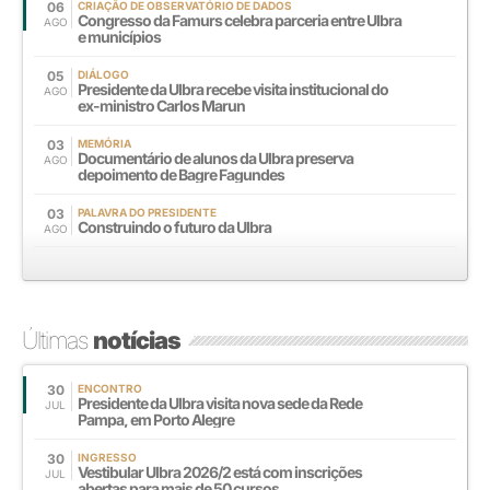
06
CRIAÇÃO DE OBSERVATÓRIO DE DADOS
Congresso da Famurs celebra parceria entre Ulbra
AGO
e municípios
05
DIÁLOGO
Presidente da Ulbra recebe visita institucional do
AGO
ex-ministro Carlos Marun
03
MEMÓRIA
Documentário de alunos da Ulbra preserva
AGO
depoimento de Bagre Fagundes
03
PALAVRA DO PRESIDENTE
Construindo o futuro da Ulbra
AGO
Últimas
notícias
30
ENCONTRO
Presidente da Ulbra visita nova sede da Rede
JUL
Pampa, em Porto Alegre
30
INGRESSO
Vestibular Ulbra 2026/2 está com inscrições
JUL
abertas para mais de 50 cursos