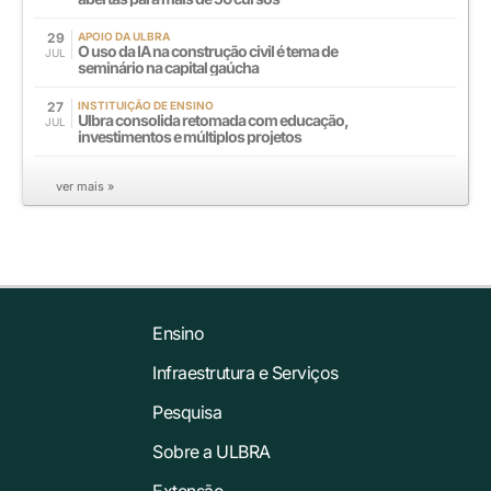
29
APOIO DA ULBRA
O uso da IA na construção civil é tema de
JUL
seminário na capital gaúcha
27
INSTITUIÇÃO DE ENSINO
Ulbra consolida retomada com educação,
JUL
investimentos e múltiplos projetos
ver mais »
Ensino
Infraestrutura e Serviços
Pesquisa
Sobre a ULBRA