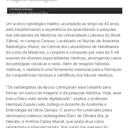
Pesquisadores: conexão entre história médica do RS e demandas
contemporâneas
Foto: Marcelo Miranda/Ulbra
Um acervo radiológico inédito, acumulado ao longo de 40 anos,
está transformando a experiência de aprendizado e pesquisa
dos estudantes de Medicina da Universidade Luterana do Brasil
(Ulbra), no campus Canoas. Localizado no Núcleo de Anatomia
Radiológica (Nara), da Central dos Laboratórios de Habilidades
do curso de Medicina, o conjunto é composto por mais de 5 mil
exames de diversas especialidades médicas, abrangendo casos
de patologias clássicas e raras. Além de resgatar histórias
médicas, o material é uma ferramenta essencial para a formação
de competências técnicas e científicas dos futuros médicos.
"Os radiologistas da época começaram esse trabalho para
formar um banco de imagens e de pesquisa histórica. Hoje, esse
banco físico está sendo digitalizado", explica o professor
Henrique Zaquia Leão, biólogo e docente de Anatomia e
Embriologia da Ulbra Canoas. O acervo foi construído pelos
renomados médicos radiologistas Darci de Oliveira Ilha, já
falecido, e Antônio Carlos Maciel, que ainda atua como
radiologista e intervencionista. Boa parte das imagens foi