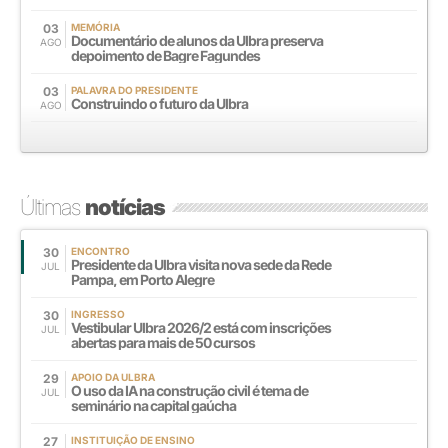
03
MEMÓRIA
Documentário de alunos da Ulbra preserva
AGO
depoimento de Bagre Fagundes
03
PALAVRA DO PRESIDENTE
Construindo o futuro da Ulbra
AGO
Últimas
notícias
30
ENCONTRO
Presidente da Ulbra visita nova sede da Rede
JUL
Pampa, em Porto Alegre
30
INGRESSO
Vestibular Ulbra 2026/2 está com inscrições
JUL
abertas para mais de 50 cursos
29
APOIO DA ULBRA
O uso da IA na construção civil é tema de
JUL
seminário na capital gaúcha
27
INSTITUIÇÃO DE ENSINO