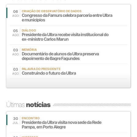
06
CRIAÇÃO DE OBSERVATÓRIO DE DADOS
Congresso da Famurs celebra parceria entre Ulbra
AGO
e municípios
05
DIÁLOGO
Presidente da Ulbra recebe visita institucional do
AGO
ex-ministro Carlos Marun
03
MEMÓRIA
Documentário de alunos da Ulbra preserva
AGO
depoimento de Bagre Fagundes
03
PALAVRA DO PRESIDENTE
Construindo o futuro da Ulbra
AGO
Últimas
notícias
30
ENCONTRO
Presidente da Ulbra visita nova sede da Rede
JUL
Pampa, em Porto Alegre