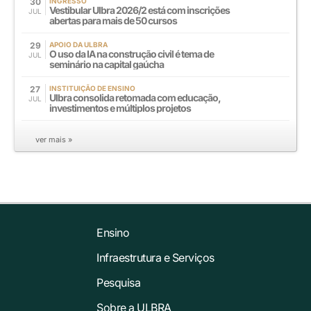
30
INGRESSO
Vestibular Ulbra 2026/2 está com inscrições
JUL
abertas para mais de 50 cursos
29
APOIO DA ULBRA
O uso da IA na construção civil é tema de
JUL
seminário na capital gaúcha
27
INSTITUIÇÃO DE ENSINO
Ulbra consolida retomada com educação,
JUL
investimentos e múltiplos projetos
ver mais »
Ensino
Infraestrutura e Serviços
Pesquisa
Sobre a ULBRA