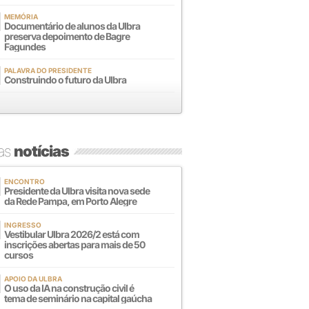
MEMÓRIA
Documentário de alunos da Ulbra
preserva depoimento de Bagre
Fagundes
PALAVRA DO PRESIDENTE
Construindo o futuro da Ulbra
mas
notícias
ENCONTRO
Presidente da Ulbra visita nova sede
da Rede Pampa, em Porto Alegre
INGRESSO
Vestibular Ulbra 2026/2 está com
inscrições abertas para mais de 50
cursos
APOIO DA ULBRA
O uso da IA na construção civil é
tema de seminário na capital gaúcha