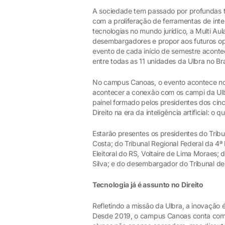
A sociedade tem passado por profundas t
com a proliferação de ferramentas de inteli
tecnologias no mundo jurídico, a Multi Aul
desembargadores e propor aos futuros ope
evento de cada início de semestre acontec
entre todas as 11 unidades da Ulbra no Bra
No campus Canoas, o evento acontece no a
acontecer a conexão com os campi da Ulbr
painel formado pelos presidentes dos cinco
Direito na era da inteligência artificial: o 
Estarão presentes os presidentes do Tribu
Costa; do Tribunal Regional Federal da 4ª
Eleitoral do RS, Voltaire de Lima Moraes; 
Silva; e do desembargador do Tribunal de 
Tecnologia já é assunto no Direito
Refletindo a missão da Ulbra, a inovação 
Desde 2019, o campus Canoas conta com u