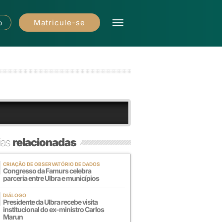
Matricule-se
o
ias
relacionadas
CRIAÇÃO DE OBSERVATÓRIO DE DADOS
Congresso da Famurs celebra
parceria entre Ulbra e municípios
DIÁLOGO
Presidente da Ulbra recebe visita
institucional do ex-ministro Carlos
Marun