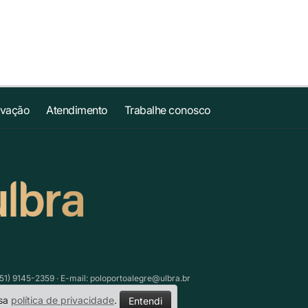
ovação
Atendimento
Trabalhe conosco
51) 9145-2359 · E-mail:
poloportoalegre@ulbra.br
ssa
política de privacidade
.
Entendi