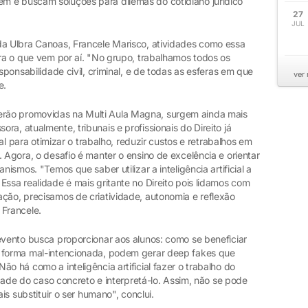
m e buscam soluções para dilemas do cotidiano jurídico
27
JUL
da Ulbra Canoas, Francele Marisco, atividades como essa
ara o que vem por aí. "No grupo, trabalhamos todos os
sponsabilidade civil, criminal, e de todas as esferas em que
ver
e.
rão promovidas na Multi Aula Magna, surgem ainda mais
a, atualmente, tribunais e profissionais do Direito já
cial para otimizar o trabalho, reduzir custos e retrabalhos em
. Agora, o desafio é manter o ensino de excelência e orientar
nismos. "Temos que saber utilizar a inteligência artificial a
Essa realidade é mais gritante no Direito pois lidamos com
ação, precisamos de criatividade, autonomia e reflexão
 Francele.
evento busca proporcionar aos alunos: como se beneficiar
e forma mal-intencionada, podem gerar deep fakes que
o há como a inteligência artificial fazer o trabalho do
lidade do caso concreto e interpretá-lo. Assim, não se pode
ais substituir o ser humano", conclui.