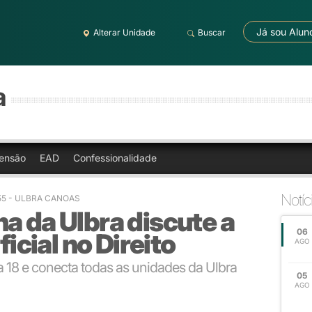
Já sou Alun
Alterar Unidade
Buscar
a
ensão
EAD
Confessionalidade
Notíc
:55 - ULBRA CANOAS
a da Ulbra discute a
06
ficial no Direito
AGO
 18 e conecta todas as unidades da Ulbra
05
AGO