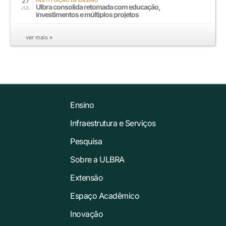
27
INSTITUIÇÃO DE ENSINO
Ulbra consolida retomada com educação,
JUL
investimentos e múltiplos projetos
ver mais »
Ensino
Infraestrutura e Serviços
Pesquisa
Sobre a ULBRA
Extensão
Espaço Acadêmico
Inovação