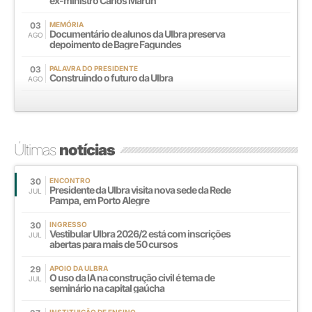
ex-ministro Carlos Marun
03
MEMÓRIA
Documentário de alunos da Ulbra preserva
AGO
depoimento de Bagre Fagundes
03
PALAVRA DO PRESIDENTE
Construindo o futuro da Ulbra
AGO
Últimas
notícias
30
ENCONTRO
Presidente da Ulbra visita nova sede da Rede
JUL
Pampa, em Porto Alegre
30
INGRESSO
Vestibular Ulbra 2026/2 está com inscrições
JUL
abertas para mais de 50 cursos
29
APOIO DA ULBRA
O uso da IA na construção civil é tema de
JUL
seminário na capital gaúcha