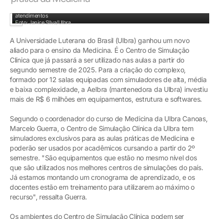
Salas de baixa, média e alta fidelidade podem ter diferentes cenários de
atendimentos
Foto: Janice SIlva/Ulbra
A Universidade Luterana do Brasil (Ulbra) ganhou um novo
aliado para o ensino da Medicina. É o Centro de Simulação
Clínica que já passará a ser utilizado nas aulas a partir do
segundo semestre de 2025. Para a criação do complexo,
formado por 12 salas equipadas com simuladores de alta, média
e baixa complexidade, a Aelbra (mantenedora da Ulbra) investiu
mais de R$ 6 milhões em equipamentos, estrutura e softwares.
Segundo o coordenador do curso de Medicina da Ulbra Canoas,
Marcelo Guerra, o Centro de Simulação Clínica da Ulbra tem
simuladores exclusivos para as aulas práticas de Medicina e
poderão ser usados por acadêmicos cursando a partir do 2º
semestre. "São equipamentos que estão no mesmo nível dos
que são utilizados nos melhores centros de simulações do país.
Já estamos montando um cronograma de aprendizado, e os
docentes estão em treinamento para utilizarem ao máximo o
recurso", ressalta Guerra.
Os ambientes do Centro de Simulação Clínica podem ser