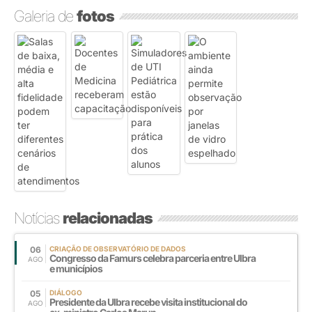
Galeria de
fotos
Notícias
relacionadas
06
CRIAÇÃO DE OBSERVATÓRIO DE DADOS
Congresso da Famurs celebra parceria entre Ulbra
AGO
e municípios
05
DIÁLOGO
Presidente da Ulbra recebe visita institucional do
AGO