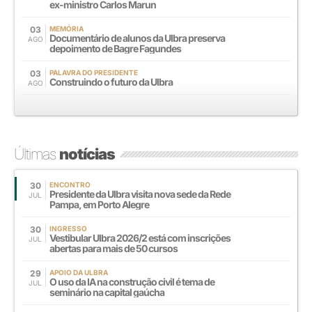
ex-ministro Carlos Marun
03
MEMÓRIA
Documentário de alunos da Ulbra preserva
AGO
depoimento de Bagre Fagundes
03
PALAVRA DO PRESIDENTE
Construindo o futuro da Ulbra
AGO
Últimas
notícias
30
ENCONTRO
Presidente da Ulbra visita nova sede da Rede
JUL
Pampa, em Porto Alegre
30
INGRESSO
Vestibular Ulbra 2026/2 está com inscrições
JUL
abertas para mais de 50 cursos
29
APOIO DA ULBRA
O uso da IA na construção civil é tema de
JUL
seminário na capital gaúcha