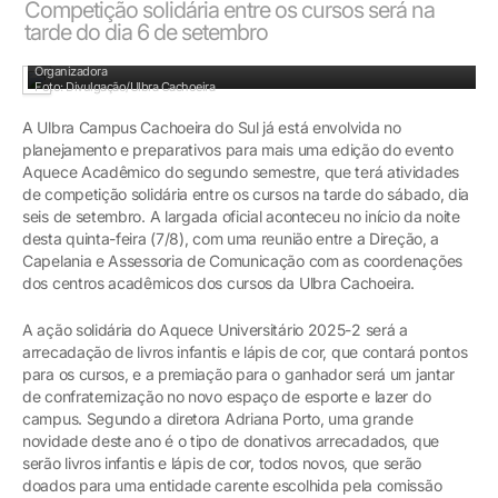
Competição solidária entre os cursos será na
tarde do dia 6 de setembro
Capelão do campus, pastor Renato Farofa, é o coordenador da Comissão
Organizadora
Foto: Divulgação/Ulbra Cachoeira
A Ulbra Campus Cachoeira do Sul já está envolvida no
planejamento e preparativos para mais uma edição do evento
Aquece Acadêmico do segundo semestre, que terá atividades
de competição solidária entre os cursos na tarde do sábado, dia
seis de setembro. A largada oficial aconteceu no início da noite
desta quinta-feira (7/8), com uma reunião entre a Direção, a
Capelania e Assessoria de Comunicação com as coordenações
dos centros acadêmicos dos cursos da Ulbra Cachoeira.
A ação solidária do Aquece Universitário 2025-2 será a
arrecadação de livros infantis e lápis de cor, que contará pontos
para os cursos, e a premiação para o ganhador será um jantar
de confraternização no novo espaço de esporte e lazer do
campus. Segundo a diretora Adriana Porto, uma grande
novidade deste ano é o tipo de donativos arrecadados, que
serão livros infantis e lápis de cor, todos novos, que serão
doados para uma entidade carente escolhida pela comissão