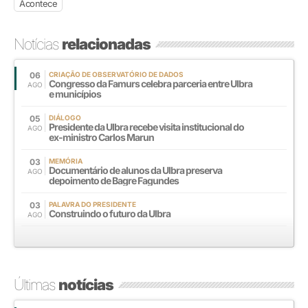
Acontece
Notícias
relacionadas
06
CRIAÇÃO DE OBSERVATÓRIO DE DADOS
Congresso da Famurs celebra parceria entre Ulbra
AGO
e municípios
05
DIÁLOGO
Presidente da Ulbra recebe visita institucional do
AGO
ex-ministro Carlos Marun
03
MEMÓRIA
Documentário de alunos da Ulbra preserva
AGO
depoimento de Bagre Fagundes
03
PALAVRA DO PRESIDENTE
Construindo o futuro da Ulbra
AGO
Últimas
notícias