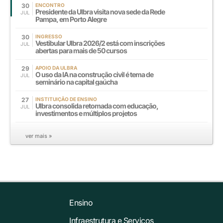
30
ENCONTRO
Presidente da Ulbra visita nova sede da Rede
JUL
Pampa, em Porto Alegre
30
INGRESSO
Vestibular Ulbra 2026/2 está com inscrições
JUL
abertas para mais de 50 cursos
29
APOIO DA ULBRA
O uso da IA na construção civil é tema de
JUL
seminário na capital gaúcha
27
INSTITUIÇÃO DE ENSINO
Ulbra consolida retomada com educação,
JUL
investimentos e múltiplos projetos
ver mais »
Ensino
Infraestrutura e Serviços