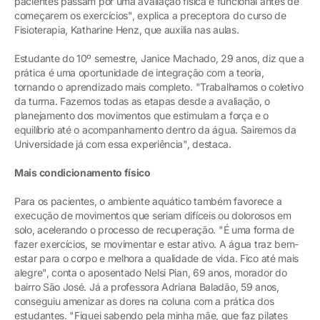
pacientes passam por uma avaliação física e funcional antes de
começarem os exercícios", explica a preceptora do curso de
Fisioterapia, Katharine Henz, que auxilia nas aulas.
Estudante do 10º semestre, Janice Machado, 29 anos, diz que a
prática é uma oportunidade de integração com a teoria,
tornando o aprendizado mais completo. "Trabalhamos o coletivo
da turma. Fazemos todas as etapas desde a avaliação, o
planejamento dos movimentos que estimulam a força e o
equilíbrio até o acompanhamento dentro da água. Sairemos da
Universidade já com essa experiência", destaca.
Mais condicionamento físico
Para os pacientes, o ambiente aquático também favorece a
execução de movimentos que seriam difíceis ou dolorosos em
solo, acelerando o processo de recuperação. "É uma forma de
fazer exercícios, se movimentar e estar ativo. A água traz bem-
estar para o corpo e melhora a qualidade de vida. Fico até mais
alegre", conta o aposentado Nelsi Pian, 69 anos, morador do
bairro São José. Já a professora Adriana Baladão, 59 anos,
conseguiu amenizar as dores na coluna com a prática dos
estudantes. "Fiquei sabendo pela minha mãe, que faz pilates