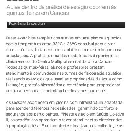
Aulas dentro da prática de estágio ocorrem às
quintas-feiras em Canoas
Alunas planejam movimentos que estimulam musculatura dos pacientes
Foto: Bruna Santos/Ulbra
Fazer exercícios terapêuticos suaves em uma piscina aquecida
com a temperatura entre 33ºC e 36ºC contribui para aliviar
dores crônicas, fortalecer a musculatura e reduzir o impacto nas
articulações. A prática é uma das modalidades disponíveis na
clínica-escola do Centro Multiprofissional da Ulbra Canoas.
Todas as quintas-feiras, alunos e professores prestam
atendimento à comunidade nas turmas de fisioterapia aquática,
realizando exercícios que usam as propriedades da água como
flutuação, pressão hidrostática e resistência para proporcionar
um tratamento mais confortável e eficaz aos pacientes.
As sessões acontecem em piscina com infraestrutura adaptada
para atender diferentes necessidades, garantindo conforto e
segurança aos participantes. "Neste estágio em Saúde Coletiva
II, os acadêmicos aprendem a fazer atendimentos direcionados
à população idosa. É um ambiente climatizado e acolhedor, e os