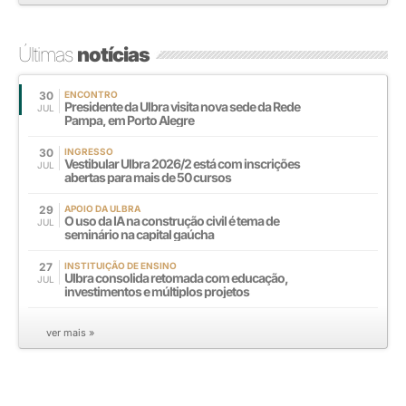
Últimas
notícias
30
ENCONTRO
Presidente da Ulbra visita nova sede da Rede
JUL
Pampa, em Porto Alegre
30
INGRESSO
Vestibular Ulbra 2026/2 está com inscrições
JUL
abertas para mais de 50 cursos
29
APOIO DA ULBRA
O uso da IA na construção civil é tema de
JUL
seminário na capital gaúcha
27
INSTITUIÇÃO DE ENSINO
Ulbra consolida retomada com educação,
JUL
investimentos e múltiplos projetos
ver mais »