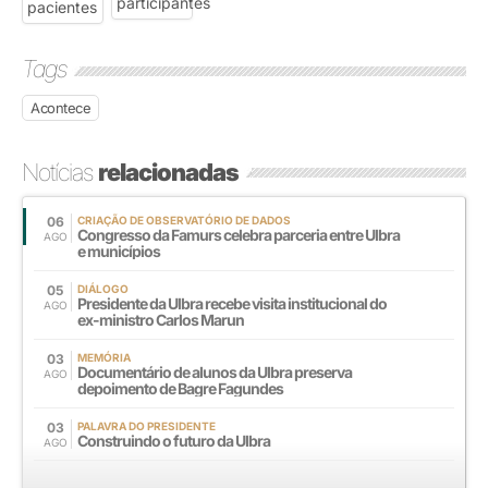
Tags
Acontece
Notícias
relacionadas
06
CRIAÇÃO DE OBSERVATÓRIO DE DADOS
Congresso da Famurs celebra parceria entre Ulbra
AGO
e municípios
05
DIÁLOGO
Presidente da Ulbra recebe visita institucional do
AGO
ex-ministro Carlos Marun
03
MEMÓRIA
Documentário de alunos da Ulbra preserva
AGO
depoimento de Bagre Fagundes
03
PALAVRA DO PRESIDENTE
Construindo o futuro da Ulbra
AGO