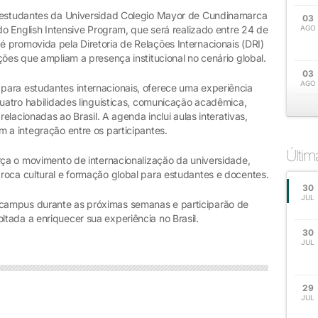
s estudantes da Universidad Colegio Mayor de Cundinamarca
03
 do English Intensive Program, que será realizado entre 24 de
AGO
 promovida pela Diretoria de Relações Internacionais (DRI)
ções que ampliam a presença institucional no cenário global.
03
AGO
ara estudantes internacionais, oferece uma experiência
quatro habilidades linguísticas, comunicação acadêmica,
relacionadas ao Brasil. A agenda inclui aulas interativas,
 a integração entre os participantes.
Últi
rça o movimento de internacionalização da universidade,
roca cultural e formação global para estudantes e docentes.
30
JUL
campus durante as próximas semanas e participarão de
tada a enriquecer sua experiência no Brasil.
30
JUL
29
JUL