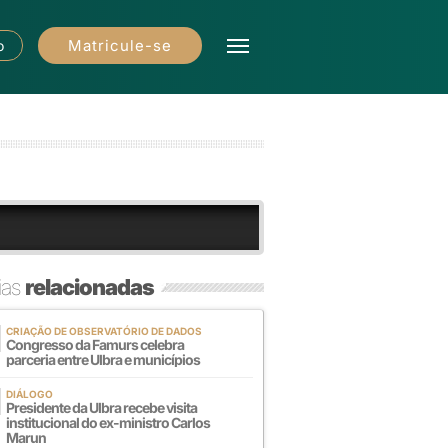
Matricule-se
o
ias
relacionadas
CRIAÇÃO DE OBSERVATÓRIO DE DADOS
Congresso da Famurs celebra
parceria entre Ulbra e municípios
DIÁLOGO
Presidente da Ulbra recebe visita
institucional do ex-ministro Carlos
Marun