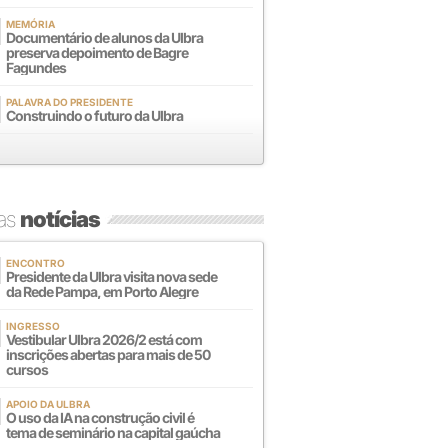
MEMÓRIA
Documentário de alunos da Ulbra
preserva depoimento de Bagre
Fagundes
PALAVRA DO PRESIDENTE
Construindo o futuro da Ulbra
mas
notícias
ENCONTRO
Presidente da Ulbra visita nova sede
da Rede Pampa, em Porto Alegre
INGRESSO
Vestibular Ulbra 2026/2 está com
inscrições abertas para mais de 50
cursos
APOIO DA ULBRA
O uso da IA na construção civil é
tema de seminário na capital gaúcha