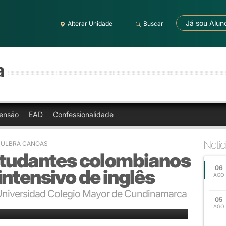
Já sou Alun
Alterar Unidade
Buscar
a
ensão
EAD
Confessionalidade
Notíc
 - ULBRA CANOAS
studantes colombianos
06
ntensivo de inglês
AGO
 Universidad Colegio Mayor de Cundinamarca
05
AGO