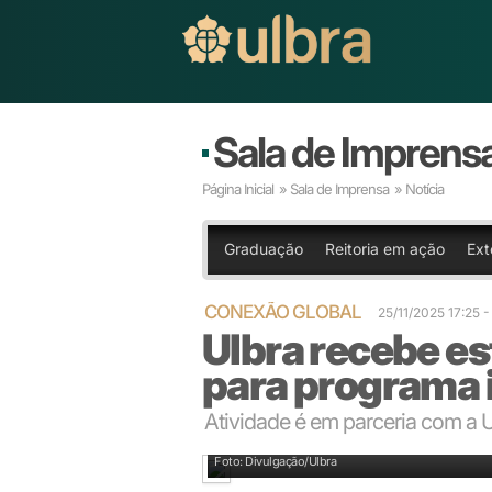
Sala de Imprens
Página Inicial
»
Sala de Imprensa
» Notícia
Graduação
Reitoria em ação
Ext
CONEXÃO GLOBAL
25/11/2025 17:25
Ulbra recebe e
para programa i
Atividade é em parceria com a
Foto: Divulgação/Ulbra