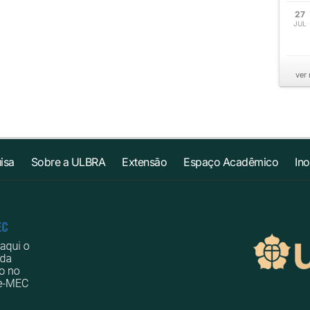
27
JUL
ver
isa
Sobre a ULBRA
Extensão
Espaço Acadêmico
In