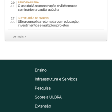
29
APOIO DA ULBRA
O uso da IA na construção civil é tema de
JUL
seminário na capital gaúcha
27
INSTITUIÇÃO DE ENSINO
Ulbra consolida retomada com educação,
JUL
investimentos e múltiplos projetos
ver mais »
Ensino
Infraestrutura e Serviços
Pesquisa
Sobre a ULBRA
Extensão