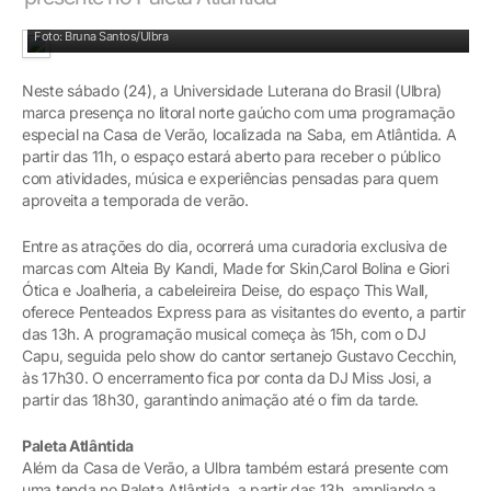
Foto: Bruna Santos/Ulbra
Neste sábado (24), a Universidade Luterana do Brasil (Ulbra)
marca presença no litoral norte gaúcho com uma programação
especial na Casa de Verão, localizada na Saba, em Atlântida. A
partir das 11h, o espaço estará aberto para receber o público
com atividades, música e experiências pensadas para quem
aproveita a temporada de verão.
Entre as atrações do dia, ocorrerá uma curadoria exclusiva de
marcas com Alteia By Kandi, Made for Skin,Carol Bolina e Giori
Ótica e Joalheria, a cabeleireira Deise, do espaço This Wall,
oferece Penteados Express para as visitantes do evento, a partir
das 13h. A programação musical começa às 15h, com o DJ
Capu, seguida pelo show do cantor sertanejo Gustavo Cecchin,
às 17h30. O encerramento fica por conta da DJ Miss Josi, a
partir das 18h30, garantindo animação até o fim da tarde.
Paleta Atlântida
Além da Casa de Verão, a Ulbra também estará presente com
uma tenda no Paleta Atlântida, a partir das 13h, ampliando a