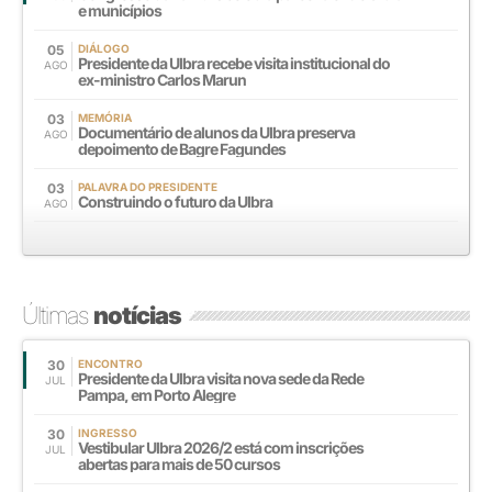
e municípios
05
DIÁLOGO
Presidente da Ulbra recebe visita institucional do
AGO
ex-ministro Carlos Marun
03
MEMÓRIA
Documentário de alunos da Ulbra preserva
AGO
depoimento de Bagre Fagundes
03
PALAVRA DO PRESIDENTE
Construindo o futuro da Ulbra
AGO
Últimas
notícias
30
ENCONTRO
Presidente da Ulbra visita nova sede da Rede
JUL
Pampa, em Porto Alegre
30
INGRESSO
Vestibular Ulbra 2026/2 está com inscrições
JUL
abertas para mais de 50 cursos