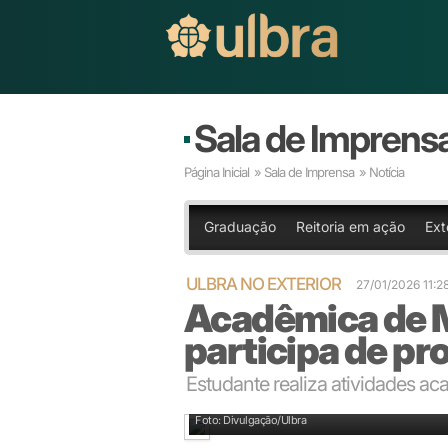
Sala de Imprens
Página Inicial
»
Sala de Imprensa
» Notícia
Graduação
Reitoria em ação
Ext
ULBRA NO EXTERIOR
27/01/2026 11:
Acadêmica de M
participa de pr
Estudante realiza atividades a
Foto: Divulgação/Ulbra