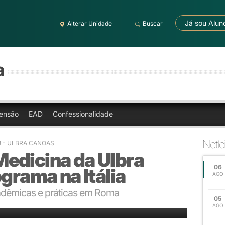
Já sou Alun
Alterar Unidade
Buscar
a
ensão
EAD
Confessionalidade
Notíc
28 - ULBRA CANOAS
edicina da Ulbra
06
ograma na Itália
AGO
cadêmicas e práticas em Roma
05
AGO