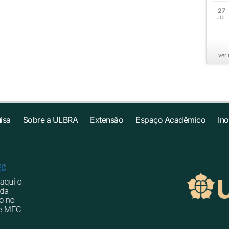
27
JUL
ver
isa
Sobre a ULBRA
Extensão
Espaço Acadêmico
In