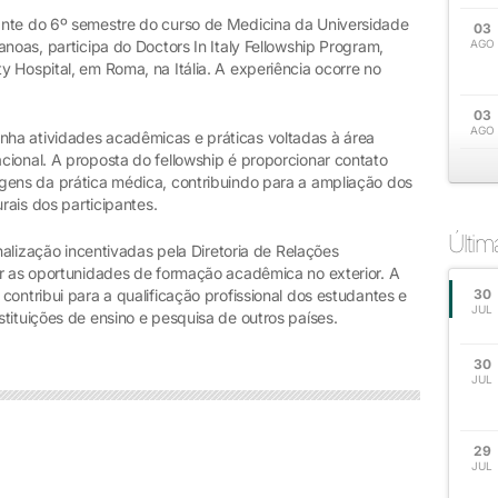
ante do 6º semestre do curso de Medicina da Universidade
03
noas, participa do Doctors In Italy Fellowship Program,
AGO
 Hospital, em Roma, na Itália. A experiência ocorre no
03
AGO
ha atividades acadêmicas e práticas voltadas à área
cional. A proposta do fellowship é proporcionar contato
gens da prática médica, contribuindo para a ampliação dos
rais dos participantes.
Últi
onalização incentivadas pela Diretoria de Relações
ar as oportunidades de formação acadêmica no exterior. A
contribui para a qualificação profissional dos estudantes e
30
JUL
tituições de ensino e pesquisa de outros países.
30
JUL
29
JUL