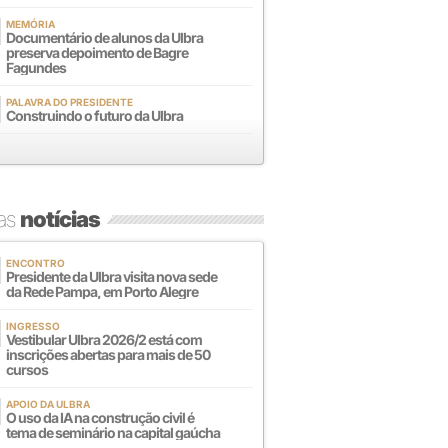
MEMÓRIA
Documentário de alunos da Ulbra
preserva depoimento de Bagre
Fagundes
PALAVRA DO PRESIDENTE
Construindo o futuro da Ulbra
mas
notícias
ENCONTRO
Presidente da Ulbra visita nova sede
da Rede Pampa, em Porto Alegre
INGRESSO
Vestibular Ulbra 2026/2 está com
inscrições abertas para mais de 50
cursos
APOIO DA ULBRA
O uso da IA na construção civil é
tema de seminário na capital gaúcha