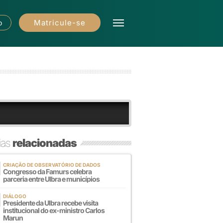
Matricule-se
o
ias
relacionadas
CRIAÇÃO DE OBSERVATÓRIO DE DADOS
Congresso da Famurs celebra
parceria entre Ulbra e municípios
DIÁLOGO
Presidente da Ulbra recebe visita
institucional do ex-ministro Carlos
Marun