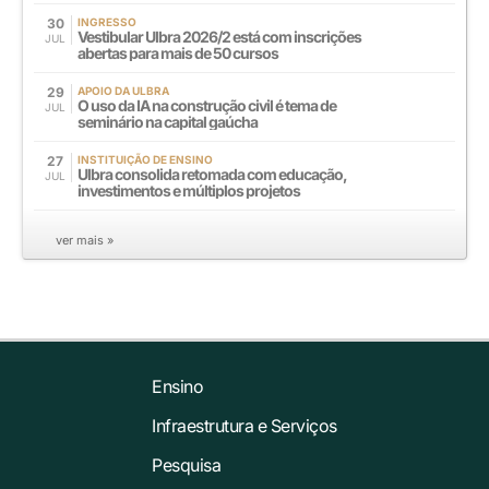
30
INGRESSO
Vestibular Ulbra 2026/2 está com inscrições
JUL
abertas para mais de 50 cursos
29
APOIO DA ULBRA
O uso da IA na construção civil é tema de
JUL
seminário na capital gaúcha
27
INSTITUIÇÃO DE ENSINO
Ulbra consolida retomada com educação,
JUL
investimentos e múltiplos projetos
ver mais »
Ensino
Infraestrutura e Serviços
Pesquisa