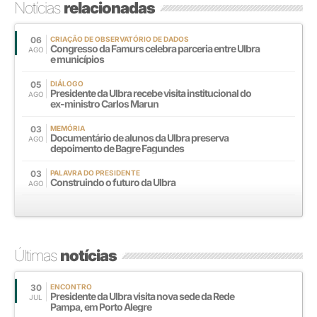
Notícias
relacionadas
06
CRIAÇÃO DE OBSERVATÓRIO DE DADOS
Congresso da Famurs celebra parceria entre Ulbra
AGO
e municípios
05
DIÁLOGO
Presidente da Ulbra recebe visita institucional do
AGO
ex-ministro Carlos Marun
03
MEMÓRIA
Documentário de alunos da Ulbra preserva
AGO
depoimento de Bagre Fagundes
03
PALAVRA DO PRESIDENTE
Construindo o futuro da Ulbra
AGO
Últimas
notícias
30
ENCONTRO
Presidente da Ulbra visita nova sede da Rede
JUL
Pampa, em Porto Alegre