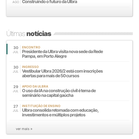
Construindo o futuro da Ulbra
AGO
Últimas
notícias
30
ENCONTRO
Presidente da Ulbra visita nova sede da Rede
JUL
Pampa, em Porto Alegre
30
INGRESSO
Vestibular Ulbra 2026/2 está com inscrições
JUL
abertas para mais de 50 cursos
29
APOIO DA ULBRA
O uso da IA na construção civil é tema de
JUL
seminário na capital gaúcha
27
INSTITUIÇÃO DE ENSINO
Ulbra consolida retomada com educação,
JUL
investimentos e múltiplos projetos
ver mais »