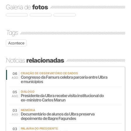
Galeria de
fotos
Tags
Acontece
Notícias
relacionadas
06
CRIAÇÃO DE OBSERVATÓRIO DE DADOS
Congresso da Famurs celebra parceria entre Ulbra
AGO
e municípios
05
DIÁLOGO
Presidente da Ulbra recebe visita institucional do
AGO
ex-ministro Carlos Marun
03
MEMÓRIA
Documentário de alunos da Ulbra preserva
AGO
depoimento de Bagre Fagundes
03
PALAVRA DO PRESIDENTE