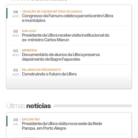
06
CRIAÇÃO DE OBSERVATÓRIO DE DADOS
Congresso da Famurs celebra parceria entre Ulbra
AGO
e municípios
05
DIÁLOGO
Presidente da Ulbra recebe visita institucional do
AGO
ex-ministro Carlos Marun
03
MEMÓRIA
Documentário de alunos da Ulbra preserva
AGO
depoimento de Bagre Fagundes
03
PALAVRA DO PRESIDENTE
Construindo o futuro da Ulbra
AGO
Últimas
notícias
30
ENCONTRO
Presidente da Ulbra visita nova sede da Rede
JUL
Pampa, em Porto Alegre