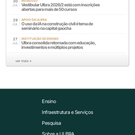
30
INGRESSO
Vestibular Ulbra 2026/2 está com inscrições
JUL
abertas para mais de 50 cursos
29
APOIO DA ULBRA
O uso da IA na construção civil é tema de
JUL
seminário na capital gaúcha
27
INSTITUIÇÃO DE ENSINO
Ulbra consolida retomada com educação,
JUL
investimentos e múltiplos projetos
ver mais »
Ensino
Infraestrutura e Serviços
Pesquisa
Sobre a ULBRA